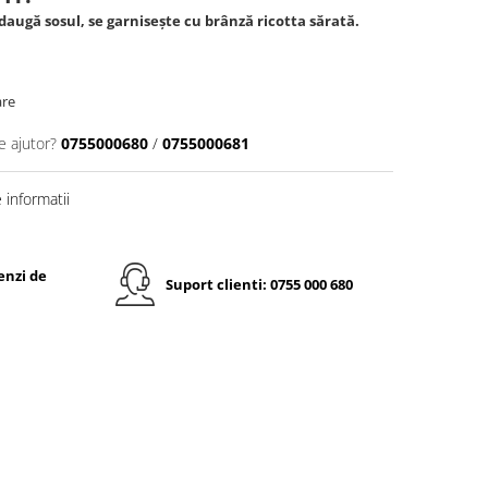
adaugă sosul, se garnisește cu brânză ricotta sărată.
are
e ajutor?
0755000680
/
0755000681
informatii
enzi de
Suport clienti: 0755 000 680