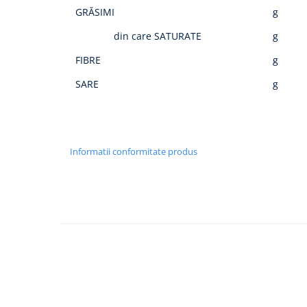
GRĂSIMI
g
din care SATURATE
g
FIBRE
g
SARE
g
Informatii conformitate produs