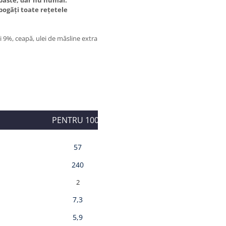
mbogăți toate rețetele
ii 9%, ceapă, ulei de măsline extra
PENTRU 100g
57
240
2
7,3
5,9