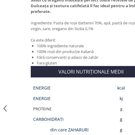
Dulceața și textura catifelată îl fac ideal pentru a î
Bere italiana
preferate.
Vinuri italiene
Ingrediente: Pasta de roșii datterini 70%, apă, pastă de roș
Bauturi aperitive, alcoolice
virgin, sare, oregano din Sicilia 0,1%
Apa italiana
Ce este diferit:
Sucuri si bauturi racoritoare
100% ingrediente naturale
Ceai
100% roșii din producție italiană
Panettone cozonac italian,
Fără conservanți și adaos de zahăr
Pandoro si Balocco
Fara gluten
VALORI NUTRIȚIONALE MEDII
Produse fara gluten
Produse de panificatie
ENERGIE
kcal
Produse de patiserie
ENERGIE
kj
PROTEINE
g
CARBOHIDRAȚI
g
din care ZAHARURI
g