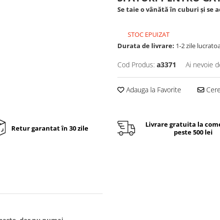
Se taie o vânătă în cuburi și se 
STOC EPUIZAT
Durata de livrare:
1-2 zile lucrato
Cod Produs:
a3371
Ai nevoie d
Adauga la Favorite
Cere 
Livrare gratuita la com
Retur garantat în 30 zile
peste 500 lei
 paste, dar nu numai.