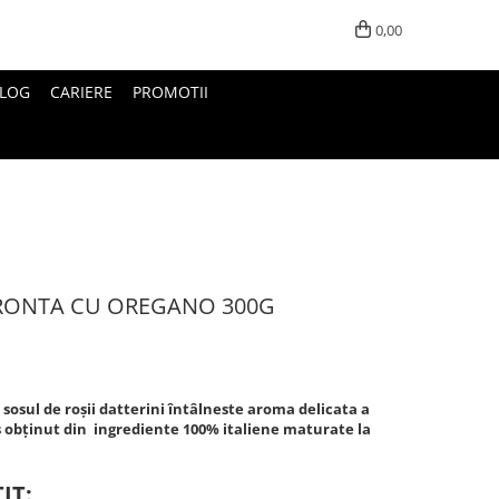
0,00
LOG
CARIERE
PROMOTII
PRONTA CU OREGANO 300G
 sosul de roșii datterini întâlneste aroma delicata a
os obținut din ingrediente 100% italiene maturate la
IT: