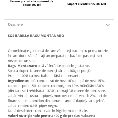
Livrare gratuita la comenzi de
Suport clienti: 0755 000 680
peste 500 lei
Bere italiana
Vinuri italiene
Bauturi aperitive, alcoolice
Descriere
Apa italiana
Sucuri si bauturi racoritoare
SOS BARILLA RAGU MONTANARO
Ceai
Panettone cozonac italian,
O combinaţie gustoasă de care vă puteţi bucura cu prima ocazie
Pandoro si Balocco
în care doriţi să mâncaţi un preparat pe bază de paste şi aveţi
nevoie de un sos.
Produse fara gluten
Ragu Montanaro
o să vă încânte papilele gustative.
Sos cu ciuperci, carne de porc și cârnați 400g (4 porții)
Produse de panificatie
Produs 100% cu roșii italiene, fără conservanți.
Produse de patiserie
Ingrediente
: apă, concentrat de roșii 16%, pulpă de roșii 15%,
carne de porc 15%, ciuperci champignon 12%, mănătărci 3,8%
(din care seci rehidratate 3,3%), carnați 3% (carne de porc, sare,
zahăr, vin alb, usturoi, piper), morcovi, ceapă, vin alb 2%, ulei de
floare soarelui, amidon din porumb, aromă (lapte), sare, țelină,
zahar, cimbru 0,1%, piper negru.
După deschidere conservați în frigider maxim 5 zile.
Valori nutriționale pentru 100 g de produs
: Valoarea