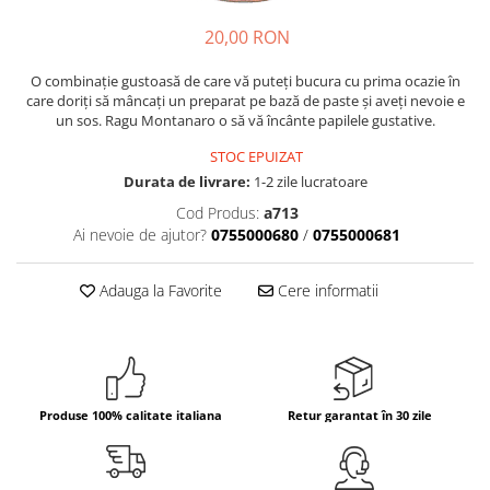
Crapate
Hartie igienica
Geluri de dus pentru Barbati si
Fructe si legume din Italia
Femei din Italia
20,00 RON
Solutii curatat suprafete baie
Sosuri Italiene
Spumant de baie
Solutii anticalcar
O combinaţie gustoasă de care vă puteţi bucura cu prima ocazie în
Sosuri de rosii si pasta de tomate
Sapun Lichid sau Solid
Igiena casei
care doriţi să mâncaţi un preparat pe bază de paste şi aveţi nevoie e
Antibacterian Pentru Fata sau
Sosuri paste
un sos. Ragu Montanaro o să vă încânte papilele gustative.
Solutie curatat geamuri
Maini
Servetele umede, nazale
Produse proaspete
Degresant mobila
STOC EPUIZAT
Parfumuri Italiene
Blaturi de pizza
Durata de livrare:
1-2 zile lucratoare
Degresant universal
Produse Igiena Dentara
Branzeturi italiene
Parfum, odorizant camera
Cod Produs:
a713
Pasta de dinti
Mezeluri italiene
Ai nevoie de ajutor?
0755000680
/
0755000681
Detergenti pardoseli
Periute de Dinti
Dulciuri italiene
Solutii anti insecte
Apa de Gura
Adauga la Favorite
Cere informatii
Biscuiti italieni
Igiena intima
Prajituri, napolitane, cornuri
italiene
Absorbante
Bomboane italiene
Geluri intime
Ciocolata italiana
Produse 100% calitate italiana
Retur garantat în 30 zile
Snacksuri italiene
Cafea italiana
Bauturi italiene