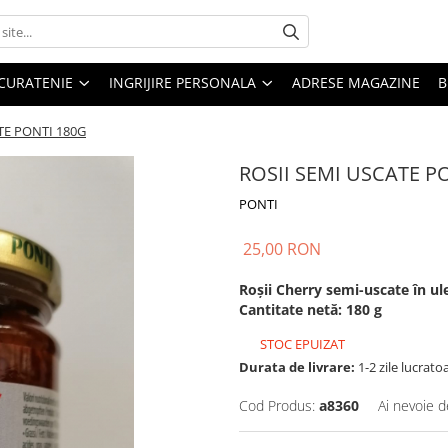
CURATENIE
INGRIJIRE PERSONALA
ADRESE MAGAZINE
B
TE PONTI 180G
ROSII SEMI USCATE P
PONTI
25,00 RON
Roșii Cherry semi-uscate în ul
Cantitate netă: 180 g
STOC EPUIZAT
Durata de livrare:
1-2 zile lucrato
Cod Produs:
a8360
Ai nevoie d