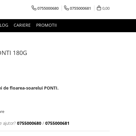
0755000680
0755000681
0,00
LOG
CARIERE
PROMOTII
ONTI 180G
ei de floarea-soarelui PONTI.
are
e ajutor?
0755000680
/
0755000681