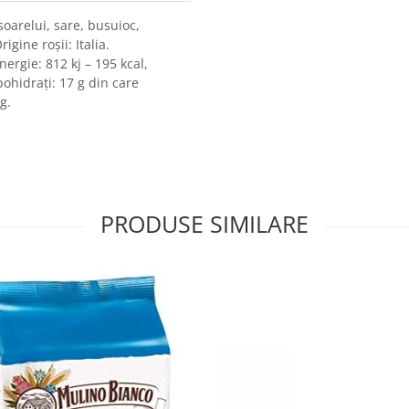
soarelui, sare, busuioc,
igine roșii: Italia.
energie: 812 kj – 195 kcal,
rbohidrați: 17 g din care
g.
PRODUSE SIMILARE