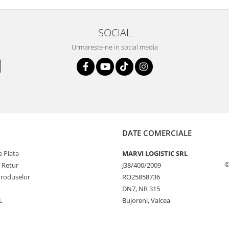
SOCIAL
Urmareste-ne in social media
DATE COMERCIALE
 Plata
MARVI LOGISTIC SRL
©
e Retur
J38/400/2009
Produselor
RO25858736
DN7, NR 315
L
Bujoreni, Valcea