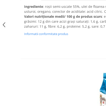
Ingrediente
: roșii semi-uscate 55%, ulei de floarea-
Bere italiana
usturoi, oregano, corector de aciditate: acid citric. Or
Vinuri italiene
Valori nutriționale medii/
100 g
de produs scurs
: 
Bauturi aperitive, alcoolice
grăsimi: 12 g din care acizi grași saturați: 1,6 g, ca
Apa italiana
zaharuri: 11 g, fibre: 6,2 g, proteine: 5,2 g, sare: 0,7 
Sucuri si bauturi racoritoare
Informatii conformitate produs
Ceai
Panettone cozonac italian,
Pandoro si Balocco
Produse fara gluten
Produse de panificatie
Produse de patiserie