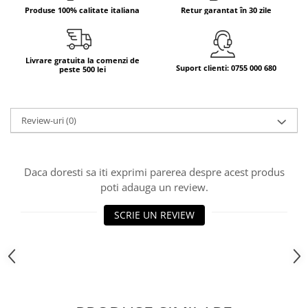
Produse 100% calitate italiana
Retur garantat în 30 zile
Bere italiana
Vinuri italiene
Bauturi aperitive, alcoolice
Livrare gratuita la comenzi de
Suport clienti: 0755 000 680
peste 500 lei
Apa italiana
Sucuri si bauturi racoritoare
Ceai
Review-uri
(0)
Panettone cozonac italian,
Pandoro si Balocco
Produse fara gluten
Daca doresti sa iti exprimi parerea despre acest produs
Produse de panificatie
poti adauga un review.
Produse de patiserie
SCRIE UN REVIEW