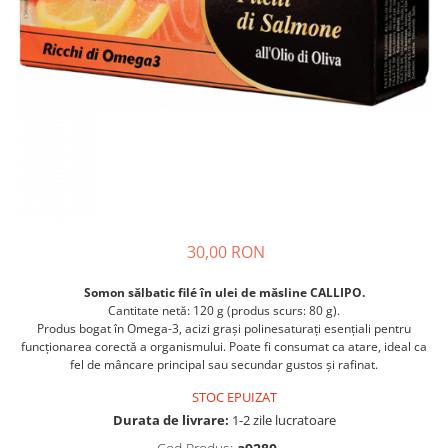
Crapate
Hartie igienica
Geluri de dus pentru Barbati si
Fructe si legume din Italia
Femei din Italia
Solutii curatat suprafete baie
Sosuri Italiene
Spumant de baie
Solutii anticalcar
Sosuri de rosii si pasta de tomate
Sapun Lichid sau Solid
Igiena casei
Antibacterian Pentru Fata sau
Sosuri paste
Solutie curatat geamuri
Maini
Servetele umede, nazale
Produse proaspete
Degresant mobila
Parfumuri Italiene
Blaturi de pizza
Degresant universal
Produse Igiena Dentara
Branzeturi italiene
Parfum, odorizant camera
Pasta de dinti
Mezeluri italiene
Detergenti pardoseli
Periute de Dinti
Dulciuri italiene
Solutii anti insecte
30,00 RON
Apa de Gura
Biscuiti italieni
Igiena intima
Prajituri, napolitane, cornuri
Somon sălbatic fil
é
în ulei de măsline CALLIPO.
Cantitate netă: 120 g (produs scurs: 80 g).
italiene
Absorbante
Produs bogat în Omega-3, acizi grași polinesaturați esențiali pentru
Bomboane italiene
Geluri intime
funcționarea corectă a organismului. Poate fi consumat ca atare, ideal ca
Ciocolata italiana
fel de mâncare principal sau secundar gustos și rafinat.
Snacksuri italiene
STOC EPUIZAT
Cafea italiana
Durata de livrare:
1-2 zile lucratoare
Bauturi italiene