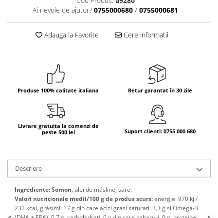
Cod Produs:
a9280
Ai nevoie de ajutor?
0755000680
/
0755000681
Bere italiana
Vinuri italiene
Adauga la Favorite
Cere informatii
Bauturi aperitive, alcoolice
Apa italiana
Sucuri si bauturi racoritoare
Ceai
Panettone cozonac italian,
Produse 100% calitate italiana
Retur garantat în 30 zile
Pandoro si Balocco
Produse fara gluten
Livrare gratuita la comenzi de
Produse de panificatie
Suport clienti: 0755 000 680
peste 500 lei
Produse de patiserie
Descriere
Ingrediente: Somon
, ulei de măsline, sare.
Valori nutriționale medii/100 g de produs scurs:
energie: 970 kj /
232 kcal, grăsimi: 17 g din care acizi grași saturați: 3,3 g și Omega-3
(DHA + EPA): 0,7 g, carbohidrați: 0 g din care zaharuri: 0 g, proteine: