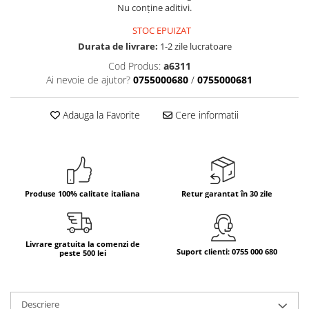
Nu conține aditivi.
Bere italiana
STOC EPUIZAT
Vinuri italiene
Durata de livrare:
1-2 zile lucratoare
Bauturi aperitive, alcoolice
Cod Produs:
a6311
Apa italiana
Ai nevoie de ajutor?
0755000680
/
0755000681
Sucuri si bauturi racoritoare
Ceai
Adauga la Favorite
Cere informatii
Panettone cozonac italian,
Pandoro si Balocco
Produse fara gluten
Produse de panificatie
Produse 100% calitate italiana
Retur garantat în 30 zile
Produse de patiserie
Livrare gratuita la comenzi de
Suport clienti: 0755 000 680
peste 500 lei
Descriere