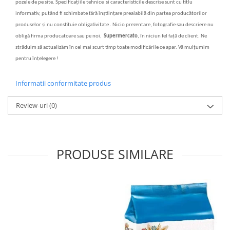
pozele de pe site. Specifica
ț
iile tehnice si caracteristicile descrise sunt cu titlu
informativ, putând fi schimbate f
ă
r
ă
în
ș
tiin
ț
are prealabil
ă
din partea produc
ă
torilor
produselor
ș
i nu constituie obligativitate . Nicio prezentare, fotografie sau descriere nu
oblig
ă
firma producatoare sau pe noi,
Supermercato
, în niciun fel fa
ță
de client. Ne
str
ăduim să actualizăm în cel mai scurt timp toate modificările ce apar. Vă mulțumim
pentru înțelegere !
Informatii conformitate produs
Review-uri
(0)
PRODUSE SIMILARE