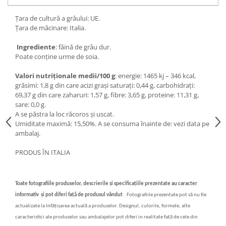
Țara de cultură a grâului: UE.
Țara de măcinare: Italia.
Ingrediente
: făină de grâu dur.
Poate conține urme de soia.
Valori nutriționale medii/100 g
: energie: 1465 kj – 346 kcal,
grăsimi: 1,8 g din care acizi grași saturați: 0,44 g, carbohidrați:
69,37 g din care zaharuri: 1,57 g, fibre: 3,65 g, proteine: 11,31 g,
sare: 0,0 g.
A se păstra la loc răcoros și uscat.
Umiditate maximă: 15,50%. A se consuma înainte de: vezi data pe
ambalaj.
PRODUS ÎN ITALIA
Toate fotografiile produselor, descrierile
și specificațiile
prezentate au caracter
informativ
și
pot diferi fa
ț
ă
de produsul vândut
.
Fotografiile prezentate pot s
ă
nu fie
actualizate la înf
ăț
i
ș
area actual
ă
a produselor. Designul, culorile, formele, alte
caracteristici ale produselor sau ambalajelor pot diferi in realitate fa
ță
de cele din