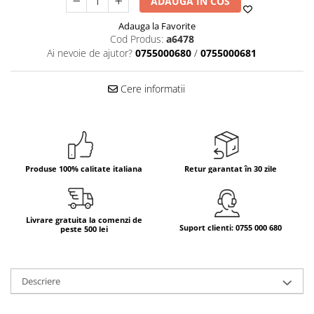
ADAUGA IN COS
Bere italiana
Adauga la Favorite
Cod Produs:
a6478
Vinuri italiene
Ai nevoie de ajutor?
0755000680
/
0755000681
Bauturi aperitive, alcoolice
Apa italiana
Cere informatii
Sucuri si bauturi racoritoare
Ceai
Panettone cozonac italian,
Pandoro si Balocco
Produse fara gluten
Produse 100% calitate italiana
Retur garantat în 30 zile
Produse de panificatie
Produse de patiserie
Livrare gratuita la comenzi de
Suport clienti: 0755 000 680
peste 500 lei
Descriere