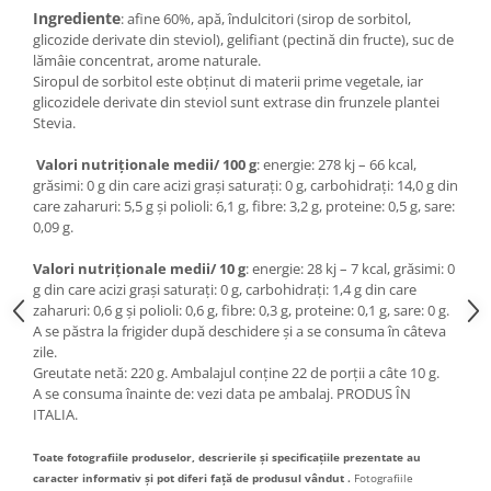
Ingrediente
: afine 60%, apă, îndulcitori (sirop de sorbitol,
glicozide derivate din steviol), gelifiant (pectină din fructe), suc de
lămâie concentrat, arome naturale.
Siropul de sorbitol este obținut di materii prime vegetale, iar
glicozidele derivate din steviol sunt extrase din frunzele plantei
Stevia.
Valori nutriționale medii/ 100 g
: energie: 278 kj – 66 kcal,
grăsimi: 0 g din care acizi grași saturați: 0 g, carbohidrați: 14,0 g din
care zaharuri: 5,5 g și polioli: 6,1 g, fibre: 3,2 g, proteine: 0,5 g, sare:
0,09 g.
Valori nutriționale medii/ 10 g
: energie: 28 kj – 7 kcal, grăsimi: 0
g din care acizi grași saturați: 0 g, carbohidrați: 1,4 g din care
zaharuri: 0,6 g și polioli: 0,6 g, fibre: 0,3 g, proteine: 0,1 g, sare: 0 g.
A se păstra la frigider după deschidere și a se consuma în câteva
zile.
Greutate netă: 220 g. Ambalajul conține 22 de porții a câte 10 g.
A se consuma înainte de: vezi data pe ambalaj. PRODUS ÎN
ITALIA.
Toate fotografiile produselor, descrierile și specificațiile prezentate au
caracter informativ și pot diferi față de produsul vândut .
Fotografiile