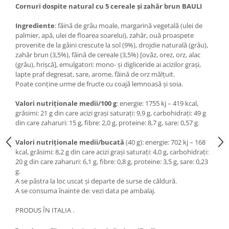
Cornuri dospite natural cu 5 cereale și zahăr brun BAULI
Ingrediente
: făină de grâu moale, margarină vegetală (ulei de
palmier, apă, ulei de floarea soarelui), zahăr, ouă proaspete
provenite de la găini crescute la sol (9%), drojdie naturală (grâu),
zahăr brun (3,5%), făină de cereale (3,5%) [ovăz, orez, orz, alac
(grâu), hrișcă], emulgatori: mono- și digliceride ai acizilor grași,
lapte praf degresat, sare, arome, făină de orz mălțuit.
Poate conține urme de fructe cu coajă lemnoasă și soia.
Valori nutriționale medii/100 g
: energie: 1755 kj – 419 kcal,
grăsimi: 21 g din care acizi grași saturați: 9,9 g, carbohidrați: 49 g
din care zaharuri: 15 g, fibre: 2,0 g, proteine: 8,7 g, sare: 0,57 g.
Valori nutriționale medii/bucată
(40 g): energie: 702 kj – 168
kcal, grăsimi: 8,2 g din care acizi grași saturați: 4,0 g, carbohidrați:
20 g din care zaharuri: 6,1 g, fibre: 0,8 g, proteine: 3,5 g, sare: 0,23
g.
A se păstra la loc uscat și departe de surse de căldură.
A se consuma înainte de: vezi data pe ambalaj.
PRODUS ÎN ITALIA .