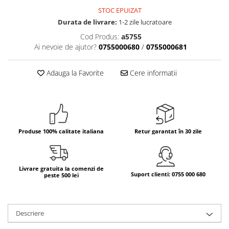
STOC EPUIZAT
Bere italiana
Durata de livrare:
1-2 zile lucratoare
Vinuri italiene
Cod Produs:
a5755
Bauturi aperitive, alcoolice
Ai nevoie de ajutor?
0755000680
/
0755000681
Apa italiana
Sucuri si bauturi racoritoare
Adauga la Favorite
Cere informatii
Ceai
Panettone cozonac italian,
Pandoro si Balocco
Produse fara gluten
Produse 100% calitate italiana
Retur garantat în 30 zile
Produse de panificatie
Produse de patiserie
Livrare gratuita la comenzi de
Suport clienti: 0755 000 680
peste 500 lei
Descriere