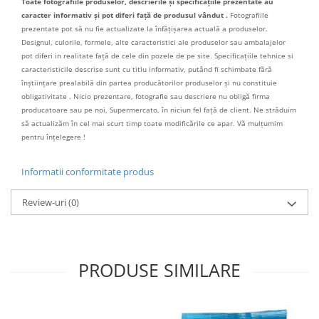
Toate fotografiile produselor, descrierile și specificațiile prezentate au
caracter informativ și pot diferi față de produsul vândut .
Fotografiile
prezentate pot să nu fie actualizate la înfățișarea actuală a produselor.
Designul, culorile, formele, alte caracteristici ale produselor sau ambalajelor
pot diferi in realitate față de cele din pozele de pe site. Specificațiile tehnice si
caracteristicile descrise sunt cu titlu informativ, putând fi schimbate fără
înștiințare prealabilă din partea producătorilor produselor și nu constituie
obligativitate . Nicio prezentare, fotografie sau descriere nu obligă firma
producatoare sau pe noi, Supermercato, în niciun fel față de client. Ne străduim
să actualizăm în cel mai scurt timp toate modificările ce apar. Vă mulțumim
pentru înțelegere !
Informatii conformitate produs
Review-uri
(0)
PRODUSE SIMILARE