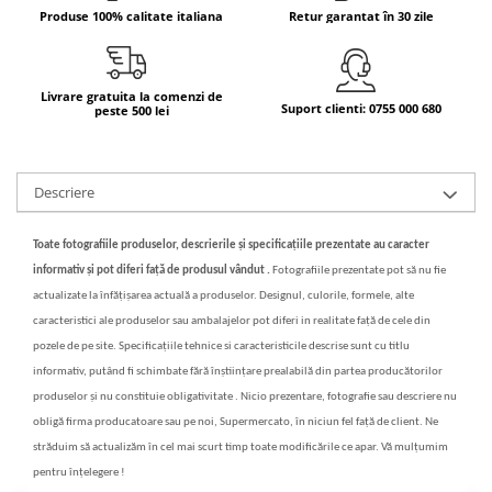
Produse 100% calitate italiana
Retur garantat în 30 zile
Bere italiana
Vinuri italiene
Bauturi aperitive, alcoolice
Livrare gratuita la comenzi de
Suport clienti: 0755 000 680
peste 500 lei
Apa italiana
Sucuri si bauturi racoritoare
Ceai
Descriere
Panettone cozonac italian,
Pandoro si Balocco
Toate fotografiile produselor, descrierile și specificațiile prezentate au caracter
Produse fara gluten
informativ și pot diferi față de produsul vândut .
Fotografiile prezentate pot să nu fie
Produse de panificatie
actualizate la înfățișarea actuală a produselor. Designul, culorile, formele, alte
caracteristici ale produselor sau ambalajelor pot diferi in realitate față de cele din
Produse de patiserie
pozele de pe site. Specificațiile tehnice si caracteristicile descrise sunt cu titlu
informativ, putând fi schimbate fără înștiințare prealabilă din partea producătorilor
produselor și nu constituie obligativitate . Nicio prezentare, fotografie sau descriere nu
obligă firma producatoare sau pe noi, Supermercato, în niciun fel față de client. Ne
străduim să actualizăm în cel mai scurt timp toate modificările ce apar. Vă mulțumim
pentru înțelegere !