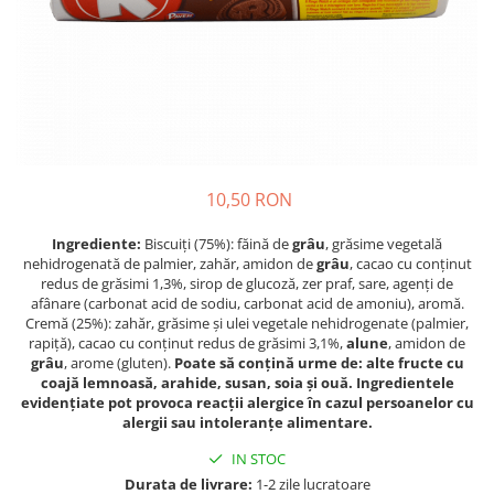
Crapate
Hartie igienica
Geluri de dus pentru Barbati si
Fructe si legume din Italia
Femei din Italia
Solutii curatat suprafete baie
Sosuri Italiene
Spumant de baie
Solutii anticalcar
Sosuri de rosii si pasta de tomate
Sapun Lichid sau Solid
Igiena casei
Antibacterian Pentru Fata sau
Sosuri paste
Solutie curatat geamuri
Maini
Servetele umede, nazale
Produse proaspete
Degresant mobila
Parfumuri Italiene
Blaturi de pizza
Degresant universal
Produse Igiena Dentara
10,50 RON
Branzeturi italiene
Parfum, odorizant camera
Pasta de dinti
Mezeluri italiene
Detergenti pardoseli
Ingrediente:
Biscuiți (75%): făină de
grâu
, grăsime vegetală
Periute de Dinti
Dulciuri italiene
nehidrogenată de palmier, zahăr, amidon de
grâu
, cacao cu conținut
Solutii anti insecte
redus de grăsimi 1,3%, sirop de glucoză, zer praf, sare, agenți de
Apa de Gura
Biscuiti italieni
afânare (carbonat acid de sodiu, carbonat acid de amoniu), aromă.
Igiena intima
Prajituri, napolitane, cornuri
Cremă (25%): zahăr, grăsime și ulei vegetale nehidrogenate (palmier,
rapiță), cacao cu conținut redus de grăsimi 3,1%,
alune
, amidon de
italiene
Absorbante
grâu
, arome (gluten).
Poate să conțină urme de: alte fructe cu
Bomboane italiene
Geluri intime
coajă lemnoasă, arahide, susan, soia și ouă. Ingredientele
Ciocolata italiana
evidențiate pot provoca reacții alergice în cazul persoanelor cu
alergii sau intoleranțe alimentare.
Snacksuri italiene
Cafea italiana
IN STOC
Durata de livrare:
1-2 zile lucratoare
Bauturi italiene