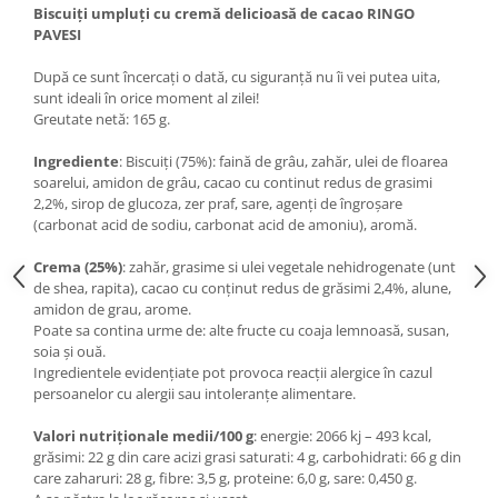
Biscuiți umpluți cu cremă delicioasă de cacao RINGO
PAVESI
După ce sunt încercați o dată, cu siguranță nu îi vei putea uita,
sunt ideali în orice moment al zilei!
Greutate netă: 165 g.
Ingrediente
: Biscuiți (75%): faină de grâu, zahăr, ulei de floarea
soarelui, amidon de grâu, cacao cu continut redus de grasimi
2,2%, sirop de glucoza, zer praf, sare, agenți de îngroșare
(carbonat acid de sodiu, carbonat acid de amoniu), aromă.
Crema (25%)
: zahăr, grasime si ulei vegetale nehidrogenate (unt
de shea, rapita), cacao cu conținut redus de grăsimi 2,4%, alune,
amidon de grau, arome.
Poate sa contina urme de: alte fructe cu coaja lemnoasă, susan,
soia și ouă.
Ingredientele evidențiate pot provoca reacții alergice în cazul
persoanelor cu alergii sau intoleranțe alimentare.
Valori nutriționale medii/100 g
: energie: 2066 kj – 493 kcal,
grăsimi: 22 g din care acizi grasi saturati: 4 g, carbohidrati: 66 g din
care zaharuri: 28 g, fibre: 3,5 g, proteine: 6,0 g, sare: 0,450 g.