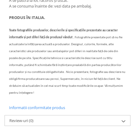
A se păstra la loc răcoros și uscat.
A se consuma înainte de: vezi data pe ambalaj.
PRODUS ÎN ITALIA.
Toate fotografiile produselor, descrierile și specificațiile prezentate au caracter
informativ și pot diferi față de produsul vândut .
Fotografiile prezentate pot să nu fie
actualizate la înfățișarea actuală a produselor. Designul, culorile, formele, alte
caracteristici ale produselor sau ambalajelor pot diferi in realitate față de cele din
pozele de pe site. Specificațiile tehnice si caracteristicile descrise sunt cu titlu
informativ, putând fi schimbate fără înștiințare prealabilă din partea producătorilor
produselor și nu constituie obligativitate . Nicio prezentare, fotografie sau descriere nu
obligă firma producatoare sau pe noi, Supermercato, în niciun fel față de client. Ne
străduim să actualizăm în cel mai scurt timp toate modificările ce apar. Vă mulțumim
pentru înțelegere !
Informatii conformitate produs
Review-uri
(0)