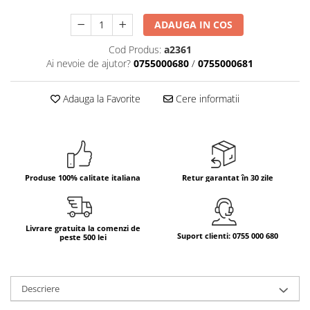
Bere italiana
ADAUGA IN COS
Vinuri italiene
Cod Produs:
a2361
Bauturi aperitive, alcoolice
Ai nevoie de ajutor?
0755000680
/
0755000681
Apa italiana
Sucuri si bauturi racoritoare
Adauga la Favorite
Cere informatii
Ceai
Panettone cozonac italian,
Pandoro si Balocco
Produse fara gluten
Produse 100% calitate italiana
Retur garantat în 30 zile
Produse de panificatie
Produse de patiserie
Livrare gratuita la comenzi de
Suport clienti: 0755 000 680
peste 500 lei
Descriere