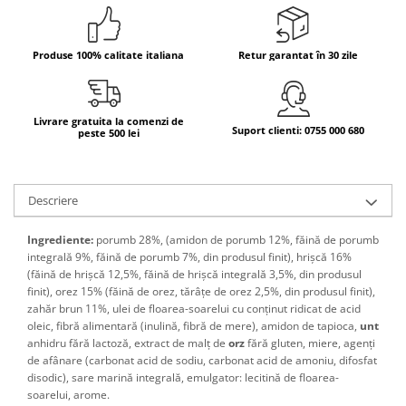
Bere italiana
Vinuri italiene
Produse 100% calitate italiana
Retur garantat în 30 zile
Bauturi aperitive, alcoolice
Apa italiana
Sucuri si bauturi racoritoare
Livrare gratuita la comenzi de
Suport clienti: 0755 000 680
peste 500 lei
Ceai
Panettone cozonac italian,
Pandoro si Balocco
Descriere
Produse fara gluten
Ingrediente:
porumb 28%,
(amidon de porumb 12%, făină de porumb
Produse de panificatie
integrală 9%, făină de porumb 7%, din produsul finit), hrișcă 16%
Produse de patiserie
(făină de hrișcă 12,5%, făină de hrișcă integrală 3,5%, din produsul
finit), orez 15% (făină de orez, tărâțe de orez 2,5%, din produsul finit),
zahăr brun 11%, ulei de floarea-soarelui cu conținut ridicat de acid
oleic, fibră alimentară (inulină, fibră de mere), amidon de tapioca,
unt
anhidru fără lactoză,
extract de malț de
orz
fără gluten, miere,
agenți
de afânare (carbonat acid de sodiu, carbonat acid de amoniu, difosfat
disodic), sare marină integrală, emulgator: lecitină de floarea-
soarelui, arome.