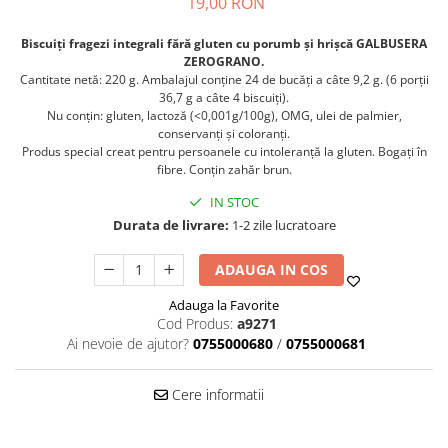
Crapate
19,00 RON
Hartie igienica
Geluri de dus pentru Barbati si
Fructe si legume din Italia
Femei din Italia
Solutii curatat suprafete baie
Sosuri Italiene
Biscuiți fragezi integrali fără gluten cu porumb și hrișcă GALBUSERA
Spumant de baie
Solutii anticalcar
ZEROGRANO.
Sosuri de rosii si pasta de tomate
Sapun Lichid sau Solid
Cantitate netă: 220 g. Ambalajul conține 24 de bucăți a câte 9,2 g. (6 porții
Igiena casei
36,7 g a câte 4 biscuiți).
Antibacterian Pentru Fata sau
Sosuri paste
Solutie curatat geamuri
Nu conțin: gluten, lactoză (<0,001g/100g), OMG, ulei de palmier,
Maini
Servetele umede, nazale
Produse proaspete
conservanți și coloranți.
Degresant mobila
Parfumuri Italiene
Produs special creat pentru persoanele cu intoleranță la gluten. Bogați în
Blaturi de pizza
Degresant universal
fibre. Conțin zahăr brun.
Produse Igiena Dentara
Branzeturi italiene
Parfum, odorizant camera
IN STOC
Pasta de dinti
Mezeluri italiene
Detergenti pardoseli
Durata de livrare:
1-2 zile lucratoare
Periute de Dinti
Dulciuri italiene
Solutii anti insecte
Apa de Gura
Biscuiti italieni
ADAUGA IN COS
Igiena intima
Prajituri, napolitane, cornuri
Adauga la Favorite
italiene
Absorbante
Cod Produs:
a9271
Bomboane italiene
Geluri intime
Ai nevoie de ajutor?
0755000680
/
0755000681
Ciocolata italiana
Snacksuri italiene
Cere informatii
Cafea italiana
Bauturi italiene