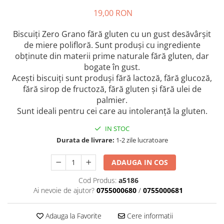
Crapate
Hartie igienica
Geluri de dus pentru Barbati si
Fructe si legume din Italia
19,00 RON
Femei din Italia
Solutii curatat suprafete baie
Sosuri Italiene
Spumant de baie
Solutii anticalcar
Biscuiți Zero Grano fără gluten cu un gust desăvârșit
Sosuri de rosii si pasta de tomate
Sapun Lichid sau Solid
Igiena casei
de miere polifloră. Sunt produși cu ingrediente
Antibacterian Pentru Fata sau
Sosuri paste
obținute din materii prime naturale fără gluten, dar
Solutie curatat geamuri
Maini
Servetele umede, nazale
Produse proaspete
bogate în gust.
Degresant mobila
Parfumuri Italiene
Acești biscuiți sunt produși fără lactoză, fără glucoză,
Blaturi de pizza
Degresant universal
Produse Igiena Dentara
fără sirop de fructoză, fără gluten și fără ulei de
Branzeturi italiene
Parfum, odorizant camera
palmier.
Pasta de dinti
Mezeluri italiene
Detergenti pardoseli
Sunt ideali pentru cei care au intoleranță la gluten.
Periute de Dinti
Dulciuri italiene
Solutii anti insecte
IN STOC
Apa de Gura
Biscuiti italieni
Durata de livrare:
1-2 zile lucratoare
Igiena intima
Prajituri, napolitane, cornuri
italiene
Absorbante
ADAUGA IN COS
Bomboane italiene
Geluri intime
Cod Produs:
a5186
Ciocolata italiana
Ai nevoie de ajutor?
0755000680
/
0755000681
Snacksuri italiene
Cafea italiana
Adauga la Favorite
Cere informatii
Bauturi italiene