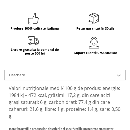
Bere italiana
Vinuri italiene
Bauturi aperitive, alcoolice
Produse 100% calitate italiana
Retur garantat în 30 zile
Apa italiana
Sucuri si bauturi racoritoare
Ceai
Livrare gratuita la comenzi de
Suport clienti: 0755 000 680
peste 500 lei
Panettone cozonac italian,
Pandoro si Balocco
Produse fara gluten
Descriere
Produse de panificatie
Produse de patiserie
Valori nutriționale medii/ 100 g de produs: energie:
1984 kj – 472 kcal, grăsimi: 17,2 g, din care acizi
grași saturați: 6 g, carbohidrați: 77,4 g din care
zaharuri: 21,6 g, fibre: 1 g, proteine: 1,4 g, sare: 0,50
g.
Toate fotografiile produselor, descrierile și specificațiile prezentate au caracter