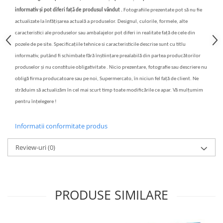
informativ și pot diferi față de produsul vândut .
Fotografiile prezentate pot să nu fie
actualizate la înfățișarea actuală a produselor. Designul, culorile, formele, alte
caracteristici ale produselor sau ambalajelor pot diferi in realitate față de cele din
pozele de pe site. Specificațiile tehnice si caracteristicile descrise sunt cu titlu
informativ, putând fi schimbate fără înștiințare prealabilă din partea producătorilor
produselor și nu constituie obligativitate . Nicio prezentare, fotografie sau descriere nu
obligă firma producatoare sau pe noi, Supermercato, în niciun fel față de client. Ne
străduim să actualizăm în cel mai scurt timp toate modificările ce apar. Vă mulțumim
pentru înțelegere !
Informatii conformitate produs
Review-uri
(0)
PRODUSE SIMILARE