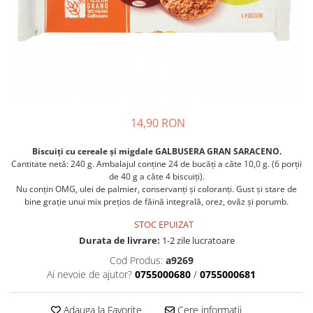
Crapate
Hartie igienica
Geluri de dus pentru Barbati si
Fructe si legume din Italia
Femei din Italia
Solutii curatat suprafete baie
Sosuri Italiene
Spumant de baie
Solutii anticalcar
Sosuri de rosii si pasta de tomate
Sapun Lichid sau Solid
Igiena casei
Antibacterian Pentru Fata sau
Sosuri paste
Solutie curatat geamuri
Maini
Servetele umede, nazale
Produse proaspete
Degresant mobila
Parfumuri Italiene
Blaturi de pizza
Degresant universal
14,90 RON
Produse Igiena Dentara
Branzeturi italiene
Parfum, odorizant camera
Pasta de dinti
Mezeluri italiene
Biscuiți cu cereale și migdale GALBUSERA GRAN SARACENO.
Detergenti pardoseli
Periute de Dinti
Dulciuri italiene
Cantitate netă: 240 g. Ambalajul conține 24 de bucăți a câte 10,0 g. (6 porții
Solutii anti insecte
de 40 g a câte 4 biscuiți).
Apa de Gura
Biscuiti italieni
Nu conțin OMG, ulei de palmier, conservanți și coloranți. Gust și stare de
Igiena intima
bine grație unui mix prețios de făină integrală, orez, ovăz și porumb.
Prajituri, napolitane, cornuri
italiene
Absorbante
STOC EPUIZAT
Bomboane italiene
Geluri intime
Durata de livrare:
1-2 zile lucratoare
Ciocolata italiana
Cod Produs:
a9269
Snacksuri italiene
Ai nevoie de ajutor?
0755000680
/
0755000681
Cafea italiana
Adauga la Favorite
Cere informatii
Bauturi italiene