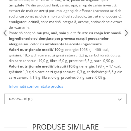
(
migdale
1% din produsul finit, zahăr, apă, sirop de zahăr invertit),
extract de malț de
orz
și porumb, agenți de afânare (carbonat acid de
sodiu, carbonat acid de amoniu, difosfat disodic, tartrat monopotasic),
emulgator: lecitină, sare marină integrală, arome, antioxidant: extract
de rozmarin.
Poate să conțină
muștar, ouă, soia
și alte
fructe cu coaja lemnoasă.
Ingredientele evidențiate pot provoca reacții persoanelor
alergice sau celor cu intoleranță la aceste ingrediente.
Valori nutriționale medii/ 100 g:
energie: 1953 kj – 466 kcal,
grăsimi: 18,5 g din care acizi grași saturați: 3,3 g, carbohidrați: 65,3 g
din care zaharuri: 19,0 g, fibre: 6,0 g, proteine: 6,5 g, sare: 0,90 g.
Valori nutriționale medii/ biscuit (10,0 g):
energie: 198 kj – 47 kcal,
grăsimi: 1,9 g din care acizi grași saturați: 0,3 g, carbohidrați: 6,5 g din
care zaharuri: 1,9 g, fibre: 0,6 g, proteine: 0,7 g, sare: 0,09 g.
Informatii conformitate produs
Review-uri
(0)
PRODUSE SIMILARE