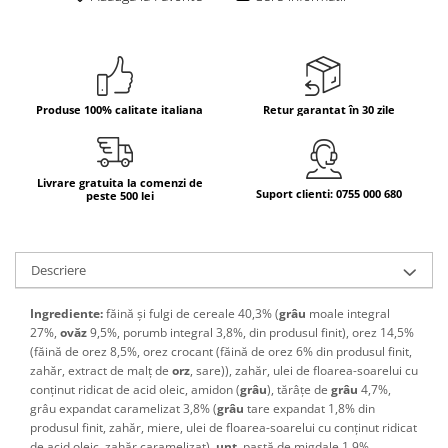
Bere italiana
Vinuri italiene
Bauturi aperitive, alcoolice
Apa italiana
Produse 100% calitate italiana
Retur garantat în 30 zile
Sucuri si bauturi racoritoare
Ceai
Livrare gratuita la comenzi de
Panettone cozonac italian,
Suport clienti: 0755 000 680
peste 500 lei
Pandoro si Balocco
Produse fara gluten
Produse de panificatie
Descriere
Produse de patiserie
Ingrediente:
făină și fulgi de cereale 40,3% (
grâu
moale integral
27%,
ovăz
9,5%, porumb integral 3,8%, din produsul finit), orez 14,5%
(făină de orez 8,5%, orez crocant (făină de orez 6% din produsul finit,
zahăr, extract de malț de
orz
, sare)), zahăr,
ulei de floarea-soarelui cu
conținut ridicat de acid oleic, amidon (
grâu
), tărâțe de
grâu
4,7%,
grâu expandat caramelizat 3,8% (
grâu
tare expandat 1,8% din
produsul finit, zahăr, miere, ulei de floarea-soarelui cu conținut ridicat
de acid oleic, zahăr caramelizat),
unt
,
pastă de migdale
1,9%