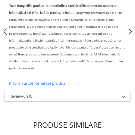
Toate fotografiile produselor, descrierile și specificațiile prezentate au caracter
informativ și pot diferi față de produsul vândut .
Fotografiile prezentate pot să nu fie
actualizate la înfățișarea actuală a produselor. Designul, culorile, formele, alte
caracteristici ale produselor sau ambalajelor pot diferi in realitate față de cele din
pozele de pe site. Specificațiile tehnice si caracteristicile descrise sunt cu titlu
informativ, putând fi schimbate fără înștiințare prealabilă din partea producătorilor
produselor și nu constituie obligativitate . Nicio prezentare, fotografie sau descriere nu
obligă firma producatoare sau pe noi, Supermercato, în niciun fel față de client. Ne
străduim să actualizăm în cel mai scurt timp toate modificările ce apar. Vă mulțumim
pentru înțelegere !
Informatii conformitate produs
Review-uri
(0)
PRODUSE SIMILARE