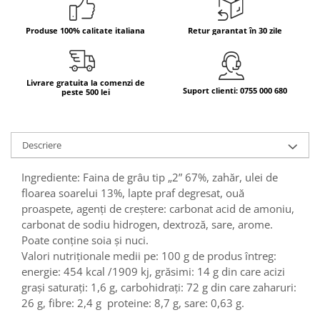
Bere italiana
Produse 100% calitate italiana
Retur garantat în 30 zile
Vinuri italiene
Bauturi aperitive, alcoolice
Apa italiana
Livrare gratuita la comenzi de
Suport clienti: 0755 000 680
peste 500 lei
Sucuri si bauturi racoritoare
Ceai
Panettone cozonac italian,
Descriere
Pandoro si Balocco
Produse fara gluten
Ingrediente: Faina de grâu tip „2” 67%, zahăr, ulei de
Produse de panificatie
floarea soarelui 13%, lapte praf degresat, ouă
proaspete, agenți de creștere: carbonat acid de amoniu,
Produse de patiserie
carbonat de sodiu hidrogen, dextroză, sare, arome.
Poate conține soia și nuci.
Valori nutriționale medii pe: 100 g de produs întreg:
energie: 454 kcal /1909 kj, grăsimi: 14 g din care acizi
grași saturați: 1,6 g, carbohidrați: 72 g din care zaharuri:
26 g, fibre: 2,4 g proteine: 8,7 g, sare: 0,63 g.