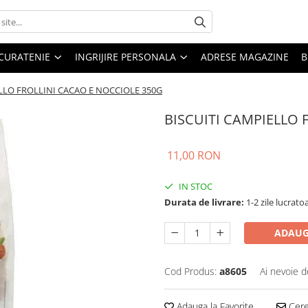
CURATENIE
INGRIJIRE PERSONALA
ADRESE MAGAZINE
B
ELLO FROLLINI CACAO E NOCCIOLE 350G
BISCUITI CAMPIELLO 
11,00 RON
IN STOC
Durata de livrare:
1-2 zile lucrato
ADAUG
Cod Produs:
a8605
Ai nevoie d
Adauga la Favorite
Cere 