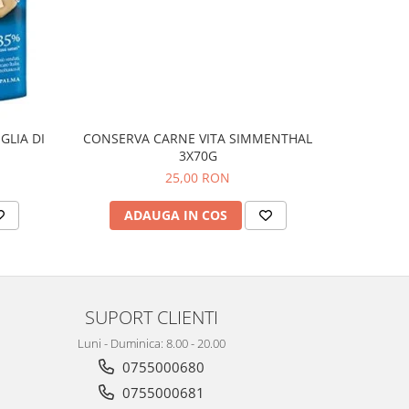
GLIA DI
CONSERVA CARNE VITA SIMMENTHAL
Cuburi Pe
3X70G
25,00 RON
ADAUGA IN COS
AD
SUPORT CLIENTI
Luni - Duminica: 8.00 - 20.00
0755000680
0755000681