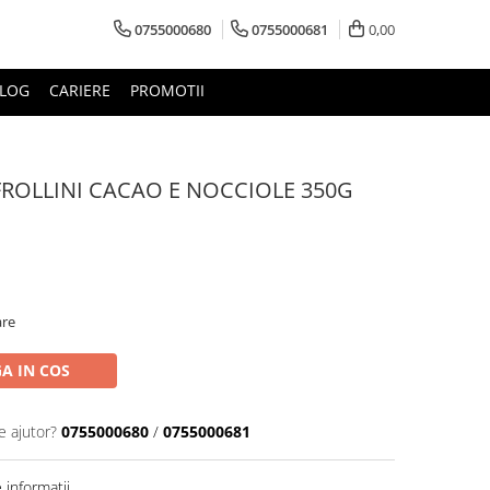
0755000680
0755000681
0,00
LOG
CARIERE
PROMOTII
FROLLINI CACAO E NOCCIOLE 350G
are
A IN COS
e ajutor?
0755000680
/
0755000681
informatii