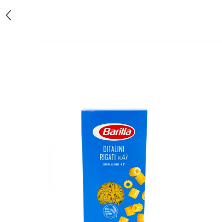
Bere italiana
Vinuri italiene
Bauturi aperitive, alcoolice
Apa italiana
Sucuri si bauturi racoritoare
Ceai
Panettone cozonac italian,
Pandoro si Balocco
Produse fara gluten
Produse de panificatie
Produse de patiserie