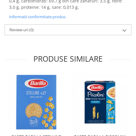
0,4 g, carbohidrați: 69,7 g din care zaharuri:
3,5 g
, fibre:
3,0 g
, proteine: 14 g, sare:
0,013 g
.
Informatii conformitate produs
Review-uri
(0)
PRODUSE SIMILARE