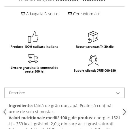
Bere italiana
Adauga la Favorite
Cere informatii
Vinuri italiene
Bauturi aperitive, alcoolice
Apa italiana
Sucuri si bauturi racoritoare
Ceai
Produse 100% calitate italiana
Retur garantat în 30 zile
Panettone cozonac italian,
Pandoro si Balocco
Livrare gratuita la comenzi de
Produse fara gluten
Suport clienti: 0755 000 680
peste 500 lei
Produse de panificatie
Produse de patiserie
Descriere
Ingrediente:
făină de grâu dur, apă. Poate să conțină
urme de soia și muștar.
Valori nutriționale medii/
100 g
de produs
: energie: 1521
kj – 359 kcal, grăsimi:
2,0 g
din care acizi grași saturați: