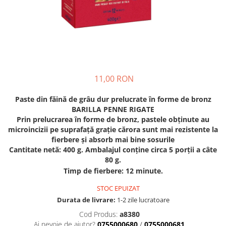
Crapate
Hartie igienica
Geluri de dus pentru Barbati si
Fructe si legume din Italia
Femei din Italia
Solutii curatat suprafete baie
Sosuri Italiene
Spumant de baie
Solutii anticalcar
Sosuri de rosii si pasta de tomate
Sapun Lichid sau Solid
Igiena casei
Antibacterian Pentru Fata sau
Sosuri paste
Solutie curatat geamuri
Maini
Servetele umede, nazale
Produse proaspete
Degresant mobila
Parfumuri Italiene
11,00 RON
Blaturi de pizza
Degresant universal
Produse Igiena Dentara
Branzeturi italiene
Parfum, odorizant camera
Paste din făină de grâu dur prelucrate în forme de bronz
Pasta de dinti
Mezeluri italiene
BARILLA PENNE RIGATE
Detergenti pardoseli
Periute de Dinti
Dulciuri italiene
Prin prelucrarea în forme de bronz, pastele obținute au
Solutii anti insecte
microincizii pe suprafață grație cărora sunt mai rezistente la
Apa de Gura
Biscuiti italieni
fierbere și absorb mai bine sosurile
Igiena intima
Prajituri, napolitane, cornuri
Cantitate netă: 400 g. Ambalajul conține circa 5 porții a câte
italiene
80 g.
Absorbante
Timp de fierbere: 12 minute.
Bomboane italiene
Geluri intime
Ciocolata italiana
STOC EPUIZAT
Snacksuri italiene
Durata de livrare:
1-2 zile lucratoare
Cafea italiana
Cod Produs:
a8380
Ai nevoie de ajutor?
0755000680
/
0755000681
Bauturi italiene