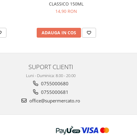
CLASSICO 150ML
14,90 RON
ADAUGA IN COS
AD
SUPORT CLIENTI
Luni - Duminica: 8.00 - 20.00
0755000680
0755000681
office@supermercato.ro