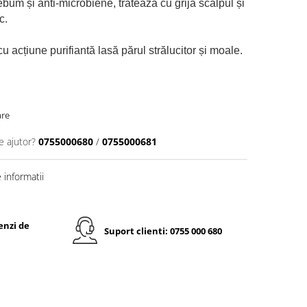
bum și anti-microbiene, tratează cu grijă scalpul și
c.
u acțiune purifiantă lasă părul strălucitor și moale.
are
e ajutor?
0755000680
/
0755000681
informatii
enzi de
Suport clienti: 0755 000 680