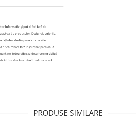
cter informativ
și
pot diferi fa
ț
ă
de
a actual
ă
a produselor. Designul, culorile,
e fa
ță
de cele din pozele de pe site.
nd fi schimbate f
ă
r
ă
în
ș
tiin
ț
are prealabil
ă
rezentare, fotografie sau descriere nu oblig
ă
str
ăduim să actualizăm în cel mai scurt
PRODUSE SIMILARE