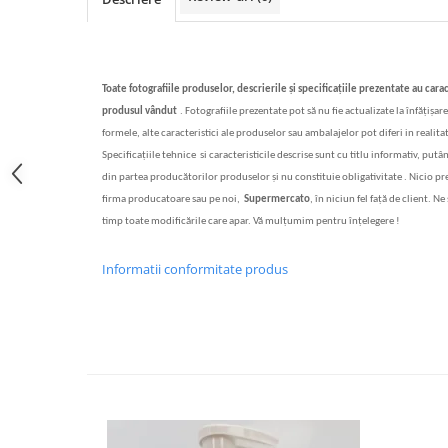
Bere italiana
Vinuri italiene
Bauturi aperitive, alcoolice
Toate fotografiile produselor, descrierile
și specificațiile
prezentate au cara
Apa italiana
produsul vândut
.
Fotografiile prezentate pot s
ă
nu fie actualizate la înf
ăț
i
ș
are
Sucuri si bauturi racoritoare
formele, alte caracteristici ale produselor sau ambalajelor pot diferi in realitat
Specifica
ț
iile tehnice si caracteristicile descrise sunt cu titlu informativ, putâ
Ceai
din partea produc
ă
torilor produselor
ș
i nu constituie obligativitate . Nicio p
Panettone cozonac italian,
firma producatoare sau pe noi,
Supermercato
, în niciun fel fa
ță
de client. Ne 
Pandoro si Balocco
timp toate modificările care apar. Vă mulțumim pentru înțelegere !
Produse fara gluten
Produse de panificatie
Informatii conformitate produs
Produse de patiserie