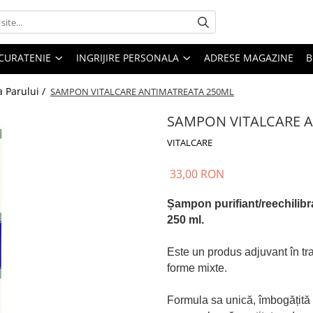
CURATENIE
INGRIJIRE PERSONALA
ADRESE MAGAZINE
B
a Parului /
SAMPON VITALCARE ANTIMATREATA 250ML
SAMPON VITALCARE 
VITALCARE
33,00 RON
Șampon purifiant/reechilib
250 ml.
Este un produs adjuvant în tra
forme mixte.
Formula sa unică, îmbogățită 