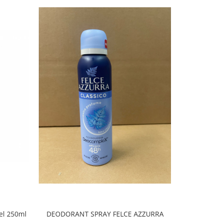
el 250ml
DEODORANT SPRAY FELCE AZZURRA
Sam