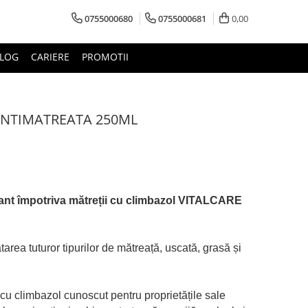
0755000680
0755000681
0,00
LOG
CARIERE
PROMOTII
ANTIMATREATA 250ML
rant împotriva mătreții cu climbazol VITALCARE
tarea tuturor tipurilor de mătreață, uscată, grasă și
cu climbazol cunoscut pentru proprietățile sale