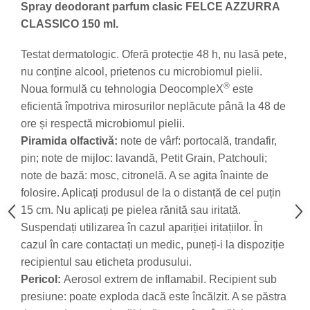
Spray deodorant parfum clasic FELCE AZZURRA
CLASSICO 150 ml.
Testat dermatologic. Oferă protecție 48 h, nu lasă pete,
nu conține alcool, prietenos cu microbiomul pielii.
®
Noua formulă cu tehnologia DeocompleX
este
eficientă împotriva mirosurilor neplăcute până la 48 de
ore și respectă microbiomul pielii.
Piramida olfactivă:
note de vârf: portocală, trandafir,
pin; note de mijloc: lavandă, Petit Grain, Patchouli;
note de bază: mosc, citronelă. A se agita înainte de
folosire. Aplicați produsul de la o distanță de cel puțin
15 cm
. Nu aplicați pe pielea rănită sau iritată.
Suspendați utilizarea în cazul apariției iritațiilor. În
cazul în care contactați un medic, puneți-i la dispoziție
recipientul sau eticheta produsului.
Pericol:
Aerosol extrem de inflamabil. Recipient sub
presiune: poate exploda dacă este încălzit. A se păstra