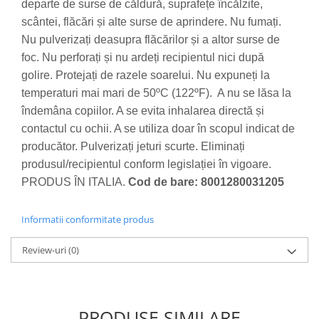
departe de surse de căldură, suprafețe încălzite,
scântei, flăcări și alte surse de aprindere. Nu fumați.
Nu pulverizați deasupra flăcărilor și a altor surse de
foc. Nu perforați și nu ardeți recipientul nici după
golire. Protejați de razele soarelui. Nu expuneți la
temperaturi mai mari de 50ºC (122ºF). A nu se lăsa la
îndemâna copiilor. A se evita inhalarea directă și
contactul cu ochii. A se utiliza doar în scopul indicat de
producător. Pulverizați jeturi scurte. Eliminați
produsul/recipientul conform legislației în vigoare.
PRODUS ÎN ITALIA.
Cod de bare: 8001280031205
Informatii conformitate produs
Review-uri
(0)
PRODUSE SIMILARE