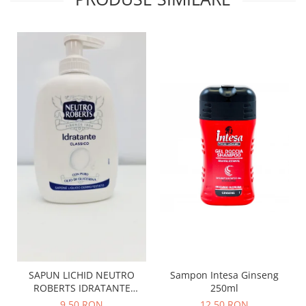
SAPUN LICHID NEUTRO
Sampon Intesa Ginseng
ROBERTS IDRATANTE
250ml
CLASSICO 200 ML
9,50 RON
12,50 RON