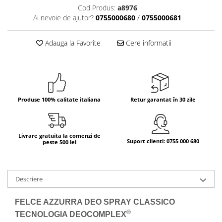
Cod Produs:
a8976
Bere italiana
Ai nevoie de ajutor?
0755000680
/
0755000681
Vinuri italiene
Bauturi aperitive, alcoolice
Adauga la Favorite
Cere informatii
Apa italiana
Sucuri si bauturi racoritoare
Ceai
Panettone cozonac italian,
Produse 100% calitate italiana
Retur garantat în 30 zile
Pandoro si Balocco
Produse fara gluten
Produse de panificatie
Livrare gratuita la comenzi de
Suport clienti: 0755 000 680
peste 500 lei
Produse de patiserie
Descriere
FELCE AZZURRA DEO SPRAY CLASSICO
®
TECNOLOGIA DEOCOMPLEX