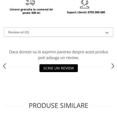
Bere italiana
Livrare gratuita la comenzi de
Suport clienti: 0755 000 680
peste 500 lei
Vinuri italiene
Bauturi aperitive, alcoolice
Apa italiana
Review-uri
(0)
Sucuri si bauturi racoritoare
Ceai
Panettone cozonac italian,
Daca doresti sa iti exprimi parerea despre acest produs
Pandoro si Balocco
poti adauga un review.
Produse fara gluten
SCRIE UN REVIEW
Produse de panificatie
Produse de patiserie
PRODUSE SIMILARE