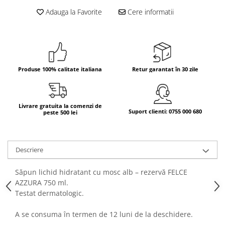
Adauga la Favorite
Cere informatii
Bere italiana
Vinuri italiene
Bauturi aperitive, alcoolice
Apa italiana
Sucuri si bauturi racoritoare
Produse 100% calitate italiana
Retur garantat în 30 zile
Ceai
Panettone cozonac italian,
Pandoro si Balocco
Livrare gratuita la comenzi de
Suport clienti: 0755 000 680
peste 500 lei
Produse fara gluten
Produse de panificatie
Descriere
Produse de patiserie
Săpun lichid hidratant cu mosc alb – rezervă FELCE
AZZURA 750 ml.
Testat dermatologic.
A se consuma în termen de 12 luni de la deschidere.