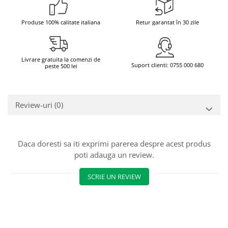
Bere italiana
Produse 100% calitate italiana
Retur garantat în 30 zile
Vinuri italiene
Bauturi aperitive, alcoolice
Apa italiana
Livrare gratuita la comenzi de
Suport clienti: 0755 000 680
peste 500 lei
Sucuri si bauturi racoritoare
Ceai
Panettone cozonac italian,
Review-uri
(0)
Pandoro si Balocco
Produse fara gluten
Produse de panificatie
Daca doresti sa iti exprimi parerea despre acest produs
Produse de patiserie
poti adauga un review.
SCRIE UN REVIEW