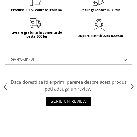
Bere italiana
Produse 100% calitate italiana
Retur garantat în 30 zile
Vinuri italiene
Bauturi aperitive, alcoolice
Livrare gratuita la comenzi de
Apa italiana
Suport clienti: 0755 000 680
peste 500 lei
Sucuri si bauturi racoritoare
Ceai
Panettone cozonac italian,
Review-uri
(0)
Pandoro si Balocco
Produse fara gluten
Daca doresti sa iti exprimi parerea despre acest produs
Produse de panificatie
poti adauga un review.
Produse de patiserie
SCRIE UN REVIEW