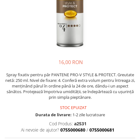
Crapate
Hartie igienica
Geluri de dus pentru Barbati si
Fructe si legume din Italia
Femei din Italia
Solutii curatat suprafete baie
Sosuri Italiene
Spumant de baie
Solutii anticalcar
Sosuri de rosii si pasta de tomate
Sapun Lichid sau Solid
Igiena casei
Antibacterian Pentru Fata sau
Sosuri paste
Solutie curatat geamuri
Maini
Servetele umede, nazale
Produse proaspete
Degresant mobila
Parfumuri Italiene
Blaturi de pizza
Degresant universal
Produse Igiena Dentara
Branzeturi italiene
Parfum, odorizant camera
16,00 RON
Pasta de dinti
Mezeluri italiene
Detergenti pardoseli
Periute de Dinti
Dulciuri italiene
Spray fixativ pentru păr PANTENE PRO-V STYLE & PROTECT. Greutate
Solutii anti insecte
netă: 250 ml. Nivel de fixare: 4. Conferă extra volum pentru întreaga zi,
Apa de Gura
Biscuiti italieni
menținând părul în ordine până la 24 de ore, dându-i un aspect
Igiena intima
Prajituri, napolitane, cornuri
sănătos. Protejează împotriva umidității, se îndepărtează cu ușurință
prin simpla pieptănare.
italiene
Absorbante
Bomboane italiene
Geluri intime
STOC EPUIZAT
Ciocolata italiana
Durata de livrare:
1-2 zile lucratoare
Snacksuri italiene
Cod Produs:
a2531
Ai nevoie de ajutor?
0755000680
/
0755000681
Cafea italiana
Bauturi italiene