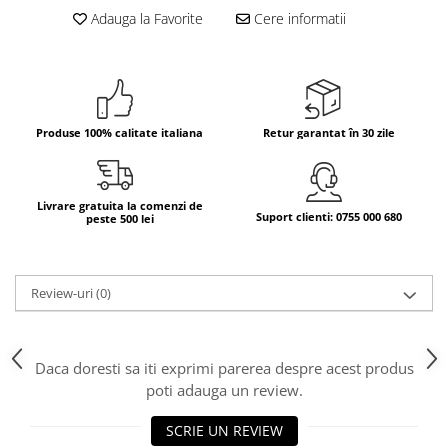
Adauga la Favorite
Cere informatii
Bere italiana
Vinuri italiene
Bauturi aperitive, alcoolice
Apa italiana
Sucuri si bauturi racoritoare
Produse 100% calitate italiana
Retur garantat în 30 zile
Ceai
Panettone cozonac italian,
Pandoro si Balocco
Livrare gratuita la comenzi de
Suport clienti: 0755 000 680
peste 500 lei
Produse fara gluten
Produse de panificatie
Review-uri
(0)
Produse de patiserie
Daca doresti sa iti exprimi parerea despre acest produs
poti adauga un review.
SCRIE UN REVIEW