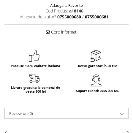
Adauga la Favorite
Bere italiana
Cod Produs:
a18146
Vinuri italiene
Ai nevoie de ajutor?
0755000680
/
0755000681
Bauturi aperitive, alcoolice
Cere informatii
Apa italiana
Sucuri si bauturi racoritoare
Ceai
Panettone cozonac italian,
Pandoro si Balocco
Produse 100% calitate italiana
Retur garantat în 30 zile
Produse fara gluten
Produse de panificatie
Livrare gratuita la comenzi de
Produse de patiserie
Suport clienti: 0755 000 680
peste 500 lei
Review-uri
(0)