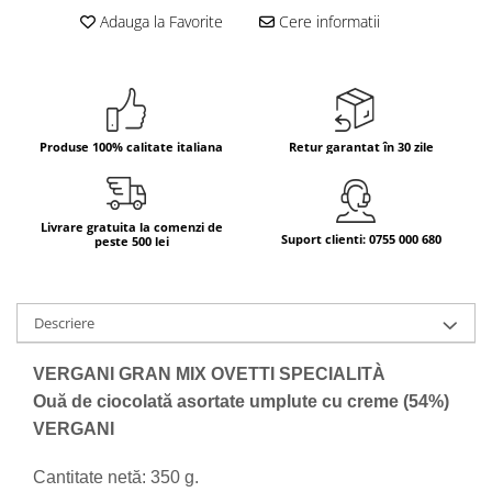
Adauga la Favorite
Cere informatii
Bere italiana
Vinuri italiene
Bauturi aperitive, alcoolice
Apa italiana
Sucuri si bauturi racoritoare
Produse 100% calitate italiana
Retur garantat în 30 zile
Ceai
Panettone cozonac italian,
Pandoro si Balocco
Livrare gratuita la comenzi de
Suport clienti: 0755 000 680
peste 500 lei
Produse fara gluten
Produse de panificatie
Descriere
Produse de patiserie
VERGANI GRAN MIX OVETTI SPECIALITÀ
Ouă de ciocolată asortate umplute cu creme (54%)
VERGANI
Cantitate netă: 350 g.