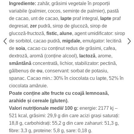
Ingrediente:
zahăr, grăsimi vegetale în proporții
variabile (palmier, cocos, semințe de palmier), pastă
de cacao, unt de cacao,
lapte
praf integral,
lapte
praf
degresat,
zer
pudră, sirop de glucoză, sirop de
glucoză-fructoză,
fistic,
alune
, agent umidificator: sirop
de sorbitol, cacao pudră,
migdale,
emulgator: lecitină
de
soia
,
cacao cu conținut redus de grăsimi,
cafea,
dextroză, aromă (conține alcool),
lactoză
, arome,
smântână
concentrată, lichior, stabilizator: pectină,
gălbenuș de
ou
, conservant: sorbat de potasiu,
spanac. Cacao min.: 30% în ciocolata cu lapte, 52% în
ciocolata amăruie.
Poate conține alte fructe cu coajă lemnoasă,
arahide și cereale (gluten).
Valori nutriționale medii/ 100 g:
energie: 2177 kj –
521 kcal, grăsimi: 29,9 g din care acizi grași saturați:
18,8 g, carbohidrați: 55,2 g din care zaharuri: 51,3 g,
fibre: 3,3 g, proteine: 5,8 g, sare: 0,18 g.