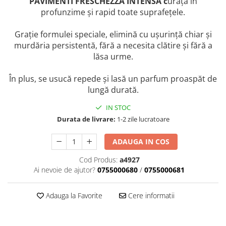
PAVIMENTI FRESCHEZZA INTENSA c
urăță în
profunzime și rapid toate suprafețele.
Bere italiana
Vinuri italiene
Grație formulei speciale, elimină cu ușurință chiar și
Bauturi aperitive, alcoolice
murdăria persistentă, fără a necesita clătire și fără a
Apa italiana
lăsa urme.
Sucuri si bauturi racoritoare
În plus, se usucă repede și lasă un parfum proaspăt de
Ceai
lungă durată.
Panettone cozonac italian,
Pandoro si Balocco
IN STOC
Durata de livrare:
1-2 zile lucratoare
Produse fara gluten
Produse de panificatie
ADAUGA IN COS
Produse de patiserie
Cod Produs:
a4927
Ai nevoie de ajutor?
0755000680
/
0755000681
Adauga la Favorite
Cere informatii