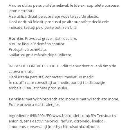
A nu se utiliza pe suprafețe nelavabile (de ex.: suprafețe poroase,
lemn netratat).
A se utiliza diluat pe suprafețe vopsite sau de plastic.
Dacă doriți să folosiți produsul pe alte suprafețe decât cele
indicate, testați pe o parte puțin vizibilă.
Atenție
: Provoacă grave iritații oculare.
A nu se lăsa la îndemâna copiilor.
Protejați-vă ochii/fața.
Spălați cu grijă mâinile după utilizare.
ÎN CAZ DE CONTACT CU OCHII: clătiți abundent cu apă timp de
câteva minute.
Dacă iritația persistă, contactați imediat un medic.
În cazul în care consultați un medic, puneți-i la dispoziție
ambalajul sau eticheta produsului.
Conține
: methylchloroisothiazolinone și methylisothiazolinone.
Poate provoca reacții alergice.
Ingrediente-648/2004/EC(www.boltondet.com): 5% Tensioactivi
anionici, tensioactivi neionici. Parfum, citronelol, linalool,
limonene, conservanți (methylchloroisothiazolinone,