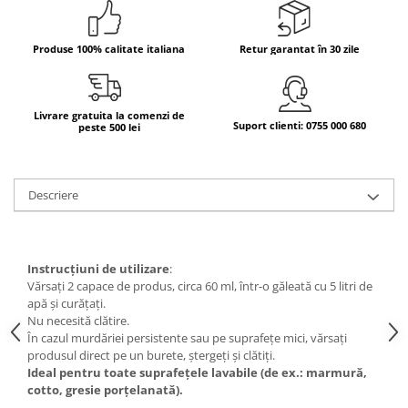
Produse 100% calitate italiana
Retur garantat în 30 zile
Livrare gratuita la comenzi de
Suport clienti: 0755 000 680
peste 500 lei
Descriere
Instrucțiuni de utilizare
:
Vărsați 2 capace de produs, circa 60 ml, într-o găleată cu 5 litri de
apă și curățați.
Nu necesită clătire.
În cazul murdăriei persistente sau pe suprafețe mici, vărsați
produsul direct pe un burete, ștergeți și clătiți.
Ideal pentru toate suprafețele lavabile (de ex.: marmură,
cotto, gresie porțelanată).