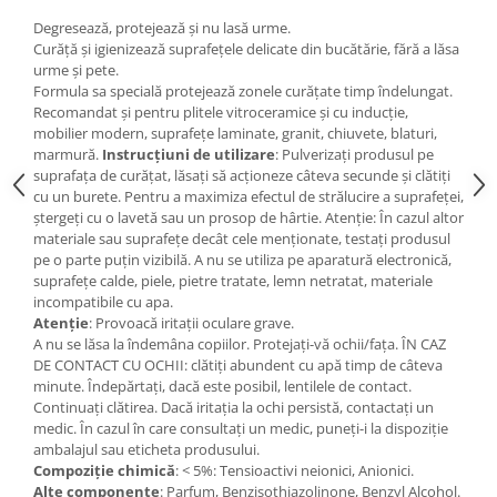
Degresează, protejează și nu lasă urme.
Curăță și igienizează suprafețele delicate din bucătărie, fără a lăsa
urme și pete.
Formula sa specială protejează zonele curățate timp îndelungat.
Recomandat și pentru plitele vitroceramice și cu inducție,
mobilier modern, suprafețe laminate, granit, chiuvete, blaturi,
marmură.
Instrucțiuni de utilizare
: Pulverizați produsul pe
suprafața de curățat, lăsați să acționeze câteva secunde și clătiți
cu un burete. Pentru a maximiza efectul de strălucire a suprafeței,
ștergeți cu o lavetă sau un prosop de hârtie. Atenție: În cazul altor
materiale sau suprafețe decât cele menționate, testați produsul
pe o parte puțin vizibilă. A nu se utiliza pe aparatură electronică,
suprafețe calde, piele, pietre tratate, lemn netratat, materiale
incompatibile cu apa.
Atenție
: Provoacă iritații oculare grave.
A nu se lăsa la îndemâna copiilor. Protejați-vă ochii/fața. ÎN CAZ
DE CONTACT CU OCHII: clătiți abundent cu apă timp de câteva
minute. Îndepărtați, dacă este posibil, lentilele de contact.
Continuați clătirea. Dacă iritația la ochi persistă, contactați un
medic. În cazul în care consultați un medic, puneți-i la dispoziție
ambalajul sau eticheta produsului.
Compoziție chimică
: < 5%: Tensioactivi neionici, Anionici.
Alte componente
: Parfum, Benzisothiazolinone, Benzyl Alcohol.