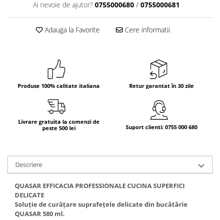
Ai nevoie de ajutor?
0755000680
/
0755000681
Bere italiana
Vinuri italiene
Adauga la Favorite
Cere informatii
Bauturi aperitive, alcoolice
Apa italiana
Sucuri si bauturi racoritoare
Ceai
Produse 100% calitate italiana
Retur garantat în 30 zile
Panettone cozonac italian,
Pandoro si Balocco
Produse fara gluten
Livrare gratuita la comenzi de
Suport clienti: 0755 000 680
peste 500 lei
Produse de panificatie
Produse de patiserie
Descriere
QUASAR EFFICACIA PROFESSIONALE CUCINA SUPERFICI
DELICATE
Soluție de curățare suprafețele delicate din bucătărie
QUASAR 580 ml.