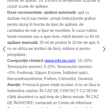
Număr de spălări: 18. Eficient la temperaturi scăzute și
cicluri scurte de spălare.
Doze recomandate: spălare automată:
apă cu
duritate mică sau medie: urmați instrucțiunile grafice
pentru dozaj în funcție de tipul de spălare, de
cantitatea de rufe și tipul de murdărie.
În cazul rufelor
foarte murdare sau a apei dure, măriți dozele cu 40 ml;
spălare manuală:
35 ml de produs în 10 litri de apă. A
nu se utiliza pe țesături de lână, mătase și pentru
prespălare.
Compoziție chimică
(
www.info.pg.com
): 15–30%:
Tensioactivi anionici; 5-15%: Tensioactivi neionici;
<5%: Fosfonați, Săpun; Enzime, Înălbitori optici,
Benzisothiazolinone, Parfum, Citronellol, Geraniol.
Atenție:
Provoacă grave iritații oculare. A nu se lăsa la
îndemâna copiilor. ÎN CAZ DE CONTACT CU OCHII:
clătiți abundent cu apă timp de câteva minute. ÎN CAZ
DE ÎNGHIȚIRE: contactați un Centru de Informare