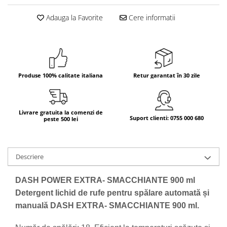
Bere italiana
Adauga la Favorite
Cere informatii
Vinuri italiene
Bauturi aperitive, alcoolice
Apa italiana
Sucuri si bauturi racoritoare
Produse 100% calitate italiana
Retur garantat în 30 zile
Ceai
Panettone cozonac italian,
Pandoro si Balocco
Livrare gratuita la comenzi de
Suport clienti: 0755 000 680
peste 500 lei
Produse fara gluten
Produse de panificatie
Produse de patiserie
Descriere
DASH POWER EXTRA- SMACCHIANTE 900 ml
Detergent lichid de rufe pentru spălare automată și
manuală DASH EXTRA- SMACCHIANTE 900 ml.