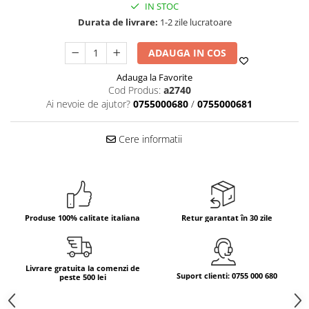
IN STOC
Bere italiana
Durata de livrare:
1-2 zile lucratoare
Vinuri italiene
ADAUGA IN COS
Bauturi aperitive, alcoolice
Apa italiana
Adauga la Favorite
Cod Produs:
a2740
Sucuri si bauturi racoritoare
Ai nevoie de ajutor?
0755000680
/
0755000681
Ceai
Panettone cozonac italian,
Cere informatii
Pandoro si Balocco
Produse fara gluten
Produse de panificatie
Produse de patiserie
Produse 100% calitate italiana
Retur garantat în 30 zile
Livrare gratuita la comenzi de
Suport clienti: 0755 000 680
peste 500 lei