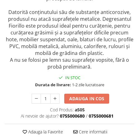
Bere italiana
Datorită conţinutului său de substanţe anticorozive,
Vinuri italiene
produsul nu atacă suprafeţele metalice. Degresantul
Fiorillo este produsul ideal pentru curăţenie, pentru
Bauturi aperitive, alcoolice
curăţarea grăsimii şi a suprafeţelor dificile precum
Apa italiana
hote, mobilier suspendat, oale, blaturi de lucru, profile
Sucuri si bauturi racoritoare
PVC, mobilă metalică, aluminiu, calorifere, rulouri şi
Ceai
mobilă de grădina din plastic.
Panettone cozonac italian,
A nu se folosi pe lemn sau suprafeţe vopsite, fără o
Pandoro si Balocco
probă preliminară.
Produse fara gluten
IN STOC
Produse de panificatie
Durata de livrare:
1-2 zile lucratoare
Produse de patiserie
ADAUGA IN COS
Cod Produs:
a505
Ai nevoie de ajutor?
0755000680
/
0755000681
Adauga la Favorite
Cere informatii