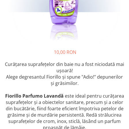
Crapate
Hartie igienica
Geluri de dus pentru Barbati si
Fructe si legume din Italia
Femei din Italia
Solutii curatat suprafete baie
Sosuri Italiene
Spumant de baie
Solutii anticalcar
Sosuri de rosii si pasta de tomate
Sapun Lichid sau Solid
Igiena casei
Antibacterian Pentru Fata sau
Sosuri paste
Solutie curatat geamuri
Maini
Servetele umede, nazale
Produse proaspete
Degresant mobila
Parfumuri Italiene
Blaturi de pizza
Degresant universal
Produse Igiena Dentara
10,00 RON
Branzeturi italiene
Parfum, odorizant camera
Pasta de dinti
Mezeluri italiene
Detergenti pardoseli
Curățarea suprafețelor din baie nu a fost niciodată mai
Periute de Dinti
Dulciuri italiene
ușoară!
Solutii anti insecte
Apa de Gura
Alege degresantul Fiorillo și spune "Adio!" depunerilor
Biscuiti italieni
Igiena intima
și grăsimilor.
Prajituri, napolitane, cornuri
italiene
Absorbante
Fiorillo Parfumo Lavandă
este ideal pentru curăţarea
Bomboane italiene
Geluri intime
suprafeţelor şi a obiectelor sanitare, precum şi a celor
Ciocolata italiana
din bucătărie, fiind foarte eficient împotriva petelor de
Snacksuri italiene
grăsime şi de murdărie persistentă. Redă strălucirea
Cafea italiana
suprafeţelor de crom, inox, sticlă, lăsând un parfum
proaspăt de lămâie.
Bauturi italiene