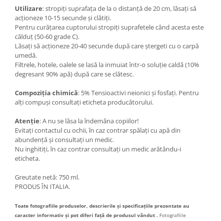
Utilizare
: stropiți suprafața de la o distanță de 20 cm, lăsați să
acționeze 10-15 secunde și clătiți.
Pentru curățarea cuptorului stropiți suprafetele când acesta este
călduț (50-60 grade C).
Lăsați să acționeze 20-40 secunde după care ștergeti cu o carpă
umedă.
Filtrele, hotele, oalele se lasă la inmuiat într-o soluție caldă (10%
degresant 90% apă) după care se clătesc.
Compoziția chimică
: 5% Tensioactivi neionici și fosfați. Pentru
alți compuși consultați eticheta producătorului.
Atenție
: A nu se lăsa la îndemâna copiilor!
Evitați contactul cu ochii, în caz contrar spălați cu apă din
abundență și consultați un medic.
Nu inghitiți, în caz contrar consultați un medic arătându-i
eticheta.
Greutate netă: 750 ml.
PRODUS ÎN ITALIA.
Toate fotografiile produselor, descrierile și specificațiile prezentate au
caracter informativ și pot diferi față de produsul vândut .
Fotografiile