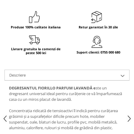
Produse 100% calitate italiana
Retur garantat în 30 zile
Livrare gratuita la comenzi de
Suport clienti: 0755 000 680
peste 500 lei
Descriere
DEGRESANTUL FIORILLO PARFUM LAVANDĂ e
ste un
dregresant universal ideal pentru curățenie ce vă împarfumează
casa cu un miros placut de lavandă.
Concentrația ridicată de tensioactivi îl indică pentru curățarea
grăsimii și a suprafețelor dificile precum hote, mobilier
suspendat, oale, blaturi de lucru, profile pvc, mobilă metalică,
aluminiu, calorifere, rulouri și mobilă de grădină din plastic.