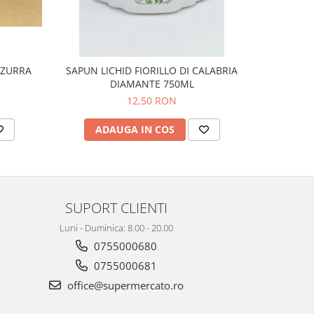
SAPUN LICHID FIORILLO DI CALABRIA
FELCE AZ
DIAMANTE 750ML
12,50 RON
ADAUGA IN COS
AD
SUPORT CLIENTI
Luni - Duminica: 8.00 - 20.00
0755000680
0755000681
office@supermercato.ro