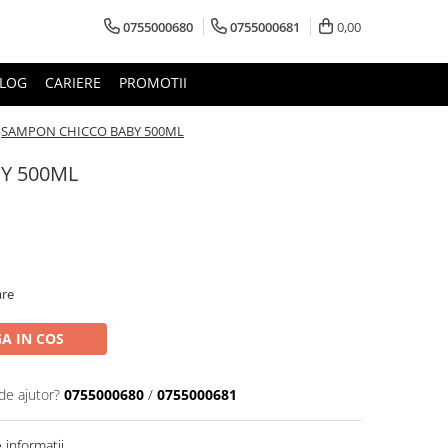
0755000680
0755000681
0,00
LOG
CARIERE
PROMOTII
SAMPON CHICCO BABY 500ML
Y 500ML
are
A IN COS
de ajutor?
0755000680
/
0755000681
informatii