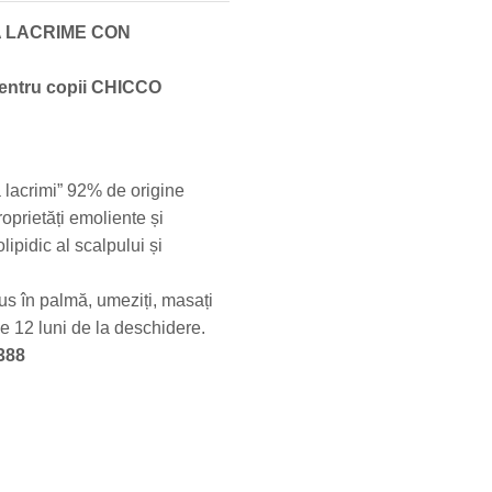
 LACRIME CON
pentru copii CHICCO
ă lacrimi” 92% de origine
oprietăți emoliente și
lipidic al scalpului și
us în palmă, umeziți, masați
 de 12 luni de la deschidere.
388