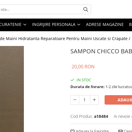
CURATENIE
INGRIJIRE PERSONALA
ADRESE MAGAZINE
B
de Maini Hidratanta Reparatoare Pentru Maini Uscate si Crapate /
SAMPON CHICCO BAB
20,00 RON
IN STOC
Durata de livrare:
1-2 zile lucrato
ADAUG
Cod Produs:
a18484
Ai nevoie 
Adauga la Favorite
Cere 