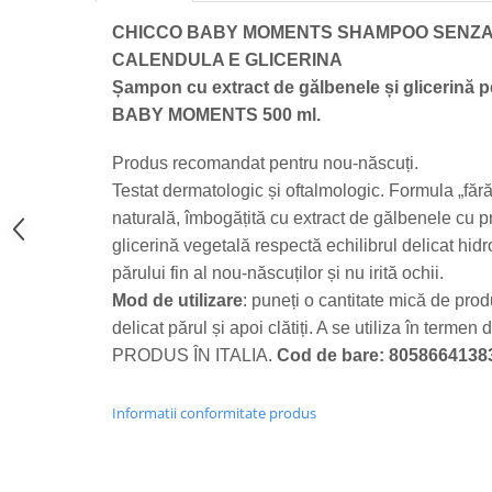
Bere italiana
CHICCO BABY MOMENTS SHAMPOO SENZA
CALENDULA E GLICERINA
Vinuri italiene
Șampon cu extract de gălbenele și glicerină 
Bauturi aperitive, alcoolice
BABY MOMENTS 500 ml.
Apa italiana
Sucuri si bauturi racoritoare
Produs recomandat pentru nou-născuți.
Ceai
Testat dermatologic și oftalmologic. Formula „făr
Panettone cozonac italian,
naturală, îmbogățită cu extract de gălbenele cu pr
Pandoro si Balocco
glicerină vegetală respectă echilibrul delicat hidro
Produse fara gluten
părului fin al nou-născuților și nu irită ochii.
Produse de panificatie
Mod de utilizare
:
puneți o cantitate mică de prod
Produse de patiserie
delicat părul și apoi clătiți. A se utiliza în termen
PRODUS ÎN ITALIA.
Cod de bare: 8058664138
Informatii conformitate produs