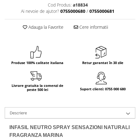
Cod Produs:
a18834
Bere italiana
Ai nevoie de ajutor?
0755000680
/
0755000681
Vinuri italiene
Bauturi aperitive, alcoolice
Adauga la Favorite
Cere informatii
Apa italiana
Sucuri si bauturi racoritoare
Ceai
Panettone cozonac italian,
Produse 100% calitate italiana
Retur garantat în 30 zile
Pandoro si Balocco
Produse fara gluten
Produse de panificatie
Livrare gratuita la comenzi de
Suport clienti: 0755 000 680
peste 500 lei
Produse de patiserie
Descriere
INFASIL NEUTRO SPRAY SENSAZIONI NATURALI
FRAGRANZA MARINA