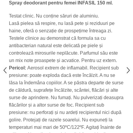
Spray deodorant pentru femei
INFASIL 150 ml.
Testat clinic. Nu conține săruri de aluminiu.
Lasă pielea să respire, nu lasă pete și reziduuri pe
haine, oferă o senzație de prospețime întreaga zi.
Testele clinice au demonstrat că formula sa cu
antibacterian natural este delicată pe piele și
controlează mirosurile neplăcute. Parfumul său este
un mix note proaspete și acvatice. Pentru uz extern.
Pericol:
Aerosol extrem de inflamabil. Recipient sub
presiune: poate exploda dacă este încălzit. A nu se
lăsa la îndemâna copiilor. A se păstra departe de surse
de căldură, suprafețe încălzite, scântei, flăcări și alte
surse de aprindere. Nu fumați. Nu pulverizați deasupra
flăcărilor și a altor surse de foc. Recipient sub
presiune: nu perforați și nu ardeți recipientul nici după
golire. Protejați de razele soarelui. Nu expuneți la
temperaturi mai mari de 50ºC/122ºF. Agitați înainte de