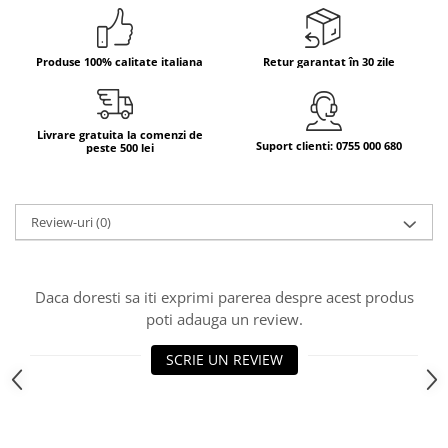
Bere italiana
Vinuri italiene
Produse 100% calitate italiana
Retur garantat în 30 zile
Bauturi aperitive, alcoolice
Apa italiana
Sucuri si bauturi racoritoare
Livrare gratuita la comenzi de
Suport clienti: 0755 000 680
peste 500 lei
Ceai
Panettone cozonac italian,
Pandoro si Balocco
Review-uri
(0)
Produse fara gluten
Produse de panificatie
Daca doresti sa iti exprimi parerea despre acest produs
Produse de patiserie
poti adauga un review.
SCRIE UN REVIEW