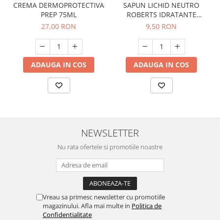
CREMA DERMOPROTECTIVA
SAPUN LICHID NEUTRO
PREP 75ML
ROBERTS IDRATANTE
CLASSICO 200 ML
27,00 RON
9,50 RON
ADAUGA IN COS
ADAUGA IN COS
NEWSLETTER
Nu rata ofertele si promotiile noastre
Vreau sa primesc newsletter cu promotiile
magazinului. Afla mai multe in
Politica de
Confidentialitate