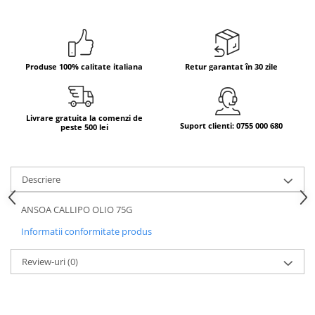
Bere italiana
Vinuri italiene
Bauturi aperitive, alcoolice
Produse 100% calitate italiana
Retur garantat în 30 zile
Apa italiana
Sucuri si bauturi racoritoare
Ceai
Livrare gratuita la comenzi de
Suport clienti: 0755 000 680
peste 500 lei
Panettone cozonac italian,
Pandoro si Balocco
Produse fara gluten
Descriere
Produse de panificatie
ANSOA CALLIPO OLIO 75G
Produse de patiserie
Informatii conformitate produs
Review-uri
(0)