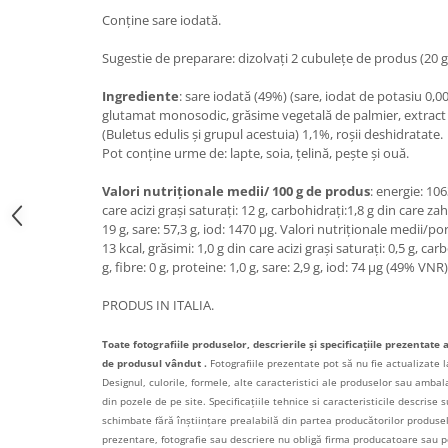
Conține sare iodată.
Bere italiana
Vinuri italiene
Sugestie de preparare:
dizolvați 2 cubulețe de produs (20 g)
Bauturi aperitive, alcoolice
Ingrediente
: sare iodată (49%) (sare, iodat de potasiu 0,0
Apa italiana
glutamat monosodic, grăsime vegetală de palmier, extract 
Sucuri si bauturi racoritoare
(Buletus edulis și grupul acestuia) 1,1%, roșii deshidratate.
Pot conține urme de: lapte, soia, țelină, pește și ouă.
Ceai
Panettone cozonac italian,
Valori nutriționale medii/ 100 g de produs
: energie: 106
Pandoro si Balocco
care acizi grași saturați: 12 g, carbohidrați:1,8 g din care zaha
19 g, sare: 57,3 g, iod: 1470 µg. Valori nutriționale medii/por
Produse fara gluten
13 kcal, grăsimi: 1,0 g din care acizi grași saturați: 0,5 g, car
g, fibre: 0 g, proteine: 1,0 g, sare: 2,9 g, iod: 74 µg (49% VNR)
Produse de panificatie
Produse de patiserie
PRODUS IN ITALIA.
Toate fotografiile produselor, descrierile și specificațiile prezentate 
de produsul vândut .
Fotografiile prezentate pot să nu fie actualizate l
Designul, culorile, formele, alte caracteristici ale produselor sau ambalaj
din pozele de pe site. Specificațiile tehnice si caracteristicile descrise s
schimbate fără înștiințare prealabilă din partea producătorilor produselo
prezentare, fotografie sau descriere nu obligă firma producatoare sau pe