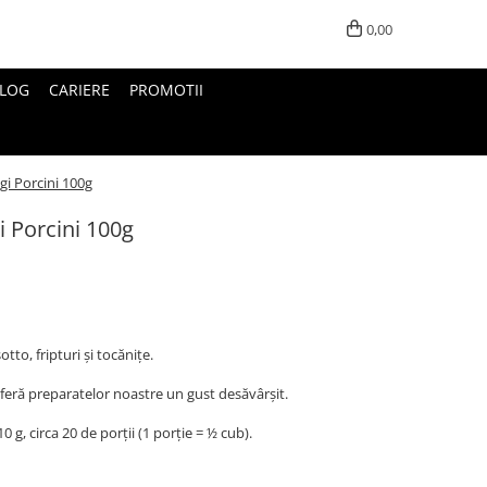
0,00
LOG
CARIERE
PROMOTII
i Porcini 100g
 Porcini 100g
tto, fripturi și tocănițe.
feră preparatelor noastre un gust desăvârșit.
 g, circa 20 de porții (1 porție = ½ cub).