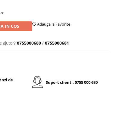
are
Adauga la Favorite
A IN COS
e ajutor?
0755000680
/
0755000681
enzi de
Suport clienti: 0755 000 680