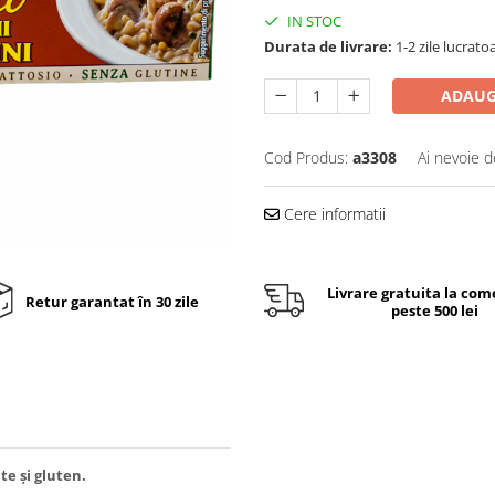
IN STOC
Durata de livrare:
1-2 zile lucrato
ADAUG
Cod Produs:
a3308
Ai nevoie d
Cere informatii
Livrare gratuita la com
Retur garantat în 30 zile
peste 500 lei
e și gluten.