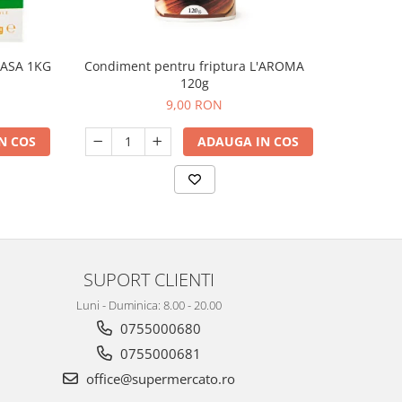
OASA 1KG
Condiment pentru friptura L'AROMA
SARE 
120g
9,00 RON
N COS
ADAUGA IN COS
SUPORT CLIENTI
Luni - Duminica: 8.00 - 20.00
0755000680
0755000681
office@supermercato.ro