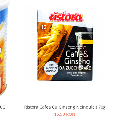
50G
Ristora Cafea Cu Ginseng Neindulcit 70g
LAVAZZA
15,50 RON