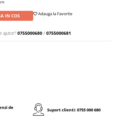
are
Adauga la Favorite
A IN COS
e ajutor?
0755000680
/
0755000681
enzi de
Suport clienti: 0755 000 680