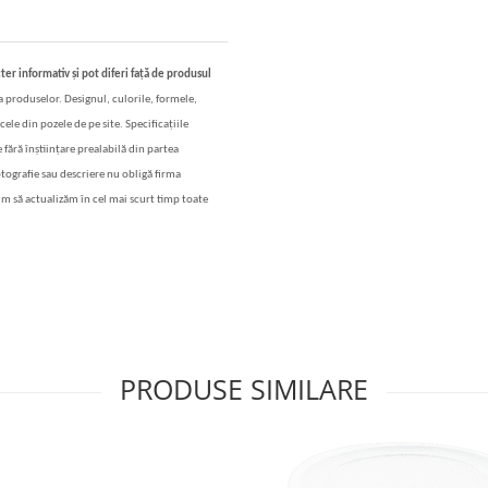
ter informativ și pot diferi față de produsul
 a produselor. Designul, culorile, formele,
cele din pozele de pe site. Specificațiile
 fără înștiințare prealabilă din partea
otografie sau descriere nu obligă firma
im să actualizăm în cel mai scurt timp toate
PRODUSE SIMILARE