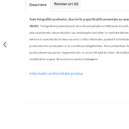
Review-uri
(0)
Descriere
Bere italiana
Vinuri italiene
Toate fotografiile produselor, descrierile și specificațiile prezentate au carac
Bauturi aperitive, alcoolice
vândut .
Fotografiile prezentate pot să nu fie actualizate la înfățișarea actuală
Apa italiana
alte caracteristici ale produselor sau ambalajelor pot diferi in realitate față de 
Sucuri si bauturi racoritoare
tehnice si caracteristicile descrise sunt cu titlu informativ, putând fi schimbate
Ceai
producătorilor produselor și nu constituie obligativitate . Nicio prezentare, f
Panettone cozonac italian,
producatoare sau pe noi, Supermercato, în niciun fel față de client. Ne strădu
Pandoro si Balocco
modificările ce apar. Vă mulțumim pentru înțelegere !
Produse fara gluten
Informatii conformitate produs
Produse de panificatie
Produse de patiserie