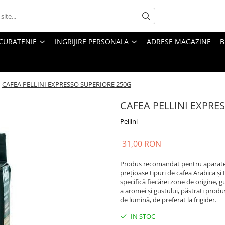
CURATENIE
INGRIJIRE PERSONALA
ADRESE MAGAZINE
B
/
CAFEA PELLINI EXPRESSO SUPERIORE 250G
CAFEA PELLINI EXPRE
Pellini
31,00 RON
Produs recomandat pentru aparate d
prețioase tipuri de cafea Arabica și 
specifică fiecărei zone de origine, 
a aromei și gustului, păstrați produs
de lumină, de preferat la frigider.
IN STOC