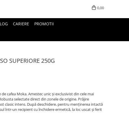
0,00
LOG
CARIERE
PROMOTII
SSO SUPERIORE 250G
e cafea Moka. Amestec unic și exclusivist din cele mai
Robusta selectate direct din zonele de origine. Prăjire
gust clasic intens. După deschidere, pentru menținerea intactă
ul într-un recipient cu închidere ermetică, la loc uscat și ferit