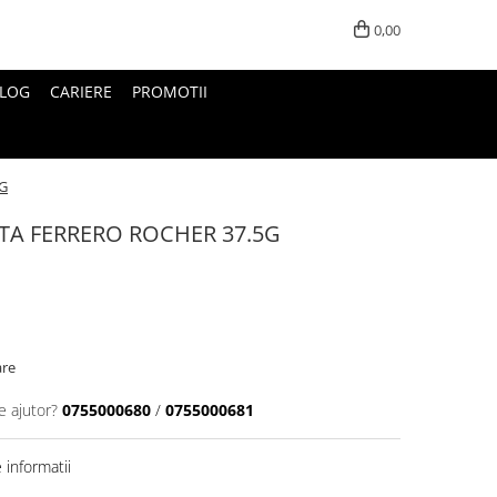
0,00
LOG
CARIERE
PROMOTII
G
A FERRERO ROCHER 37.5G
are
e ajutor?
0755000680
/
0755000681
informatii