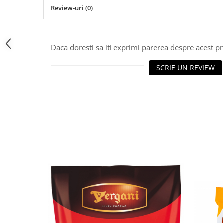
Review-uri
(0)
Bere italiana
Vinuri italiene
Bauturi aperitive, alcoolice
Daca doresti sa iti exprimi parerea despre acest 
Apa italiana
Sucuri si bauturi racoritoare
SCRIE UN REVIEW
Ceai
Panettone cozonac italian,
Pandoro si Balocco
Produse fara gluten
Produse de panificatie
Produse de patiserie