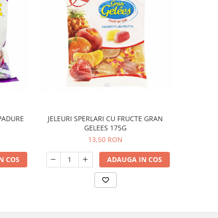
 PADURE
JELEURI SPERLARI CU FRUCTE GRAN
CRACKER G
GELEES 175G
13,50 RON
N COS
ADAUGA IN COS