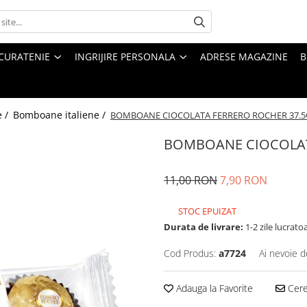
CURATENIE
INGRIJIRE PERSONALA
ADRESE MAGAZINE
B
e /
Bomboane italiene /
BOMBOANE CIOCOLATA FERRERO ROCHER 37.5
BOMBOANE CIOCOLAT
11,00 RON
7,90 RON
STOC EPUIZAT
Durata de livrare:
1-2 zile lucrato
Cod Produs:
a7724
Ai nevoie d
Adauga la Favorite
Cere 