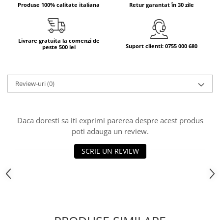
Produse 100% calitate italiana
Retur garantat în 30 zile
Bere italiana
Vinuri italiene
Bauturi aperitive, alcoolice
Livrare gratuita la comenzi de
Suport clienti: 0755 000 680
peste 500 lei
Apa italiana
Sucuri si bauturi racoritoare
Ceai
Review-uri
(0)
Panettone cozonac italian,
Pandoro si Balocco
Produse fara gluten
Daca doresti sa iti exprimi parerea despre acest produs
poti adauga un review.
Produse de panificatie
Produse de patiserie
SCRIE UN REVIEW