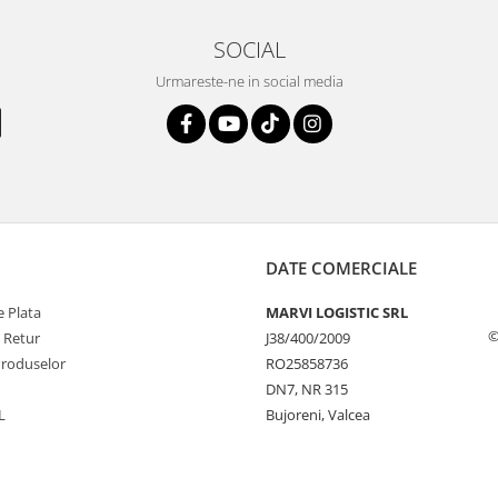
SOCIAL
Urmareste-ne in social media
DATE COMERCIALE
 Plata
MARVI LOGISTIC SRL
©
e Retur
J38/400/2009
Produselor
RO25858736
DN7, NR 315
L
Bujoreni, Valcea