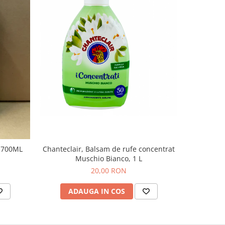
 700ML
Chanteclair, Balsam de rufe concentrat
BALSAM
Muschio Bianco, 1 L
OR
20,00 RON
ADAUGA IN COS
AD