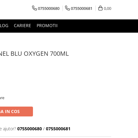
0755000680
0755000681
0,00
LOG
CARIERE
PROMOTII
NEL BLU OXYGEN 700ML
are
A IN COS
e ajutor?
0755000680
/
0755000681