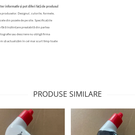
ter informativ și pot diferi față de produsul
 a produselor. Designul, culorile, formele,
cele din pozele de pe site. Specificațiile
 fără înștiințare prealabilă din partea
otografie sau descriere nu obligă firma
im să actualizăm în cel mai scurt timp toate
PRODUSE SIMILARE