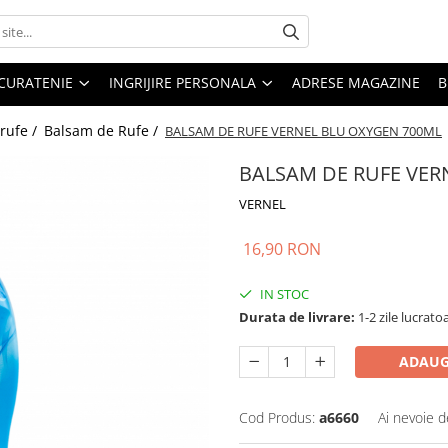
CURATENIE
INGRIJIRE PERSONALA
ADRESE MAGAZINE
B
 rufe /
Balsam de Rufe /
BALSAM DE RUFE VERNEL BLU OXYGEN 700ML
BALSAM DE RUFE VER
VERNEL
16,90 RON
IN STOC
Durata de livrare:
1-2 zile lucrato
ADAUG
Cod Produs:
a6660
Ai nevoie d