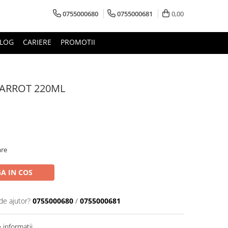
0755000680
0755000681
0,00
LOG
CARIERE
PROMOTII
CARROT 220ML
are
A IN COS
de ajutor?
0755000680
/
0755000681
informatii