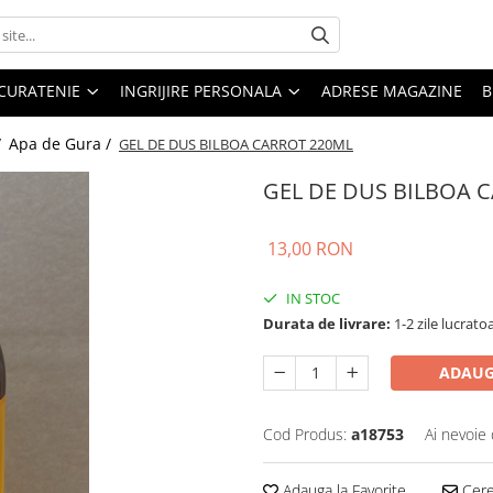
CURATENIE
INGRIJIRE PERSONALA
ADRESE MAGAZINE
B
/
Apa de Gura /
GEL DE DUS BILBOA CARROT 220ML
GEL DE DUS BILBOA 
13,00 RON
IN STOC
Durata de livrare:
1-2 zile lucrato
ADAUG
Cod Produs:
a18753
Ai nevoie 
Adauga la Favorite
Cere 