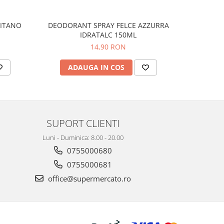
PITANO
DEODORANT SPRAY FELCE AZZURRA
CREMA 
IDRATALC 150ML
14,90 RON
ADAUGA IN COS
AD
SUPORT CLIENTI
Luni - Duminica: 8.00 - 20.00
0755000680
0755000681
office@supermercato.ro