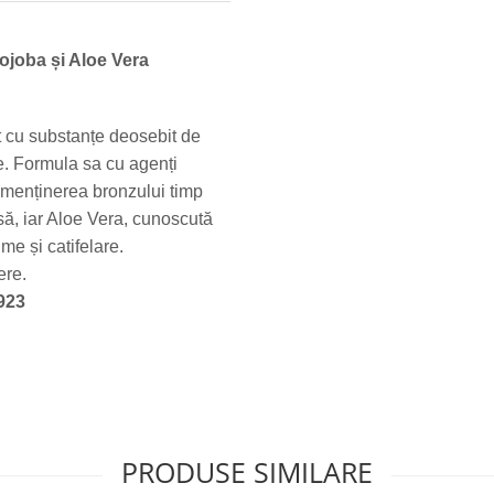
ojoba și Aloe Vera
t cu substanțe deosebit de
e. Formula sa cu agenți
la menținerea bronzului timp
să, iar Aloe Vera, cunoscută
me și catifelare.
ere.
923
PRODUSE SIMILARE