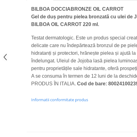
Bere italiana
BILBOA DOCCIABRONZE OIL CARROT
Gel de duș pentru pielea bronzată cu ulei de J
Vinuri italiene
BILBOA OIL CARROT 220 ml.
Bauturi aperitive, alcoolice
Apa italiana
Testat dermatologic. Este un produs special crea
Sucuri si bauturi racoritoare
delicate care nu îndepărtează bronzul de pe piel
Ceai
hidratanți și protectori, hrănește pielea și ajută 
Panettone cozonac italian,
îndelungat. Uleiul de Jojoba lasă pielea luminoa
Pandoro si Balocco
pentru proprietățile sale hidratante, oferă prospeți
Produse fara gluten
A se consuma în termen de 12 luni de la deschid
Produse de panificatie
PRODUS ÎN ITALIA.
Cod de bare: 8002410023
Produse de patiserie
Informatii conformitate produs