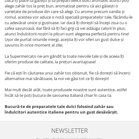
Dacă îți place să gătești și să prepari delicii dulci aromate, atunci poți
alege zahăr tos la preț bun, aromatizat pentru că aici găsești o
varietate de produse din care să alegi. Cu arome precum vanilia și
romul, acestea vor aduce o notă specială preparatelor tale, făcându-le
cu adevărat unice și gustoase. Iar dacă îți dorești să începi ziua cu o
cafea savuroasă, dar fără să îți faci griji că vei adăuga calorii în plus,
atunci îndulcitorii noștri la plicuri sunt alegerea perfectă pentru tine!
Ușor de purtat oriunde mergi, aceștia îți vor oferi un gust dulce și
savuros în orice moment al zilei.
La Supermercato ne-am gândit la toate nevoile tale și de aceea îți
oferim produse de calitate, la prețuri avantajoase!
Fie că ești în căutarea unui zahăr tos obișnuit, fie că dorești să încerci
alternative mai sănătoase, la noi vei găsi tot ce îți dorești!
Mai mult decât atât, toate produsele noastre sunt autentice, astfel
încât să te poți bucura de savoarea italiană chiar în casa ta.
Bucură-te de preparatele tale dulci folosind zahăr sau
îndulcitori autentice italiene pentru un gust desăvârșit.
NEWSLETTER