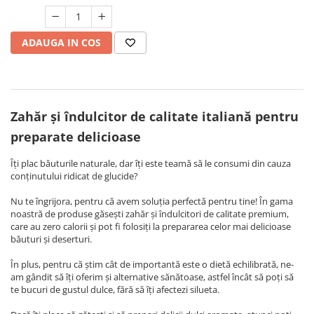
ADAUGA IN COS
Zahăr și îndulcitor de calitate italiană pentru
preparate delicioase
Îți plac băuturile naturale, dar îți este teamă să le consumi din cauza
conținutului ridicat de glucide?
Nu te îngrijora, pentru că avem soluția perfectă pentru tine! În gama
noastră de produse găsești zahăr și îndulcitori de calitate premium,
care au zero calorii și pot fi folosiți la prepararea celor mai delicioase
băuturi și deserturi.
În plus, pentru că știm cât de importantă este o dietă echilibrată, ne-
am gândit să îți oferim și alternative sănătoase, astfel încât să poți să
te bucuri de gustul dulce, fără să îți afectezi silueta.