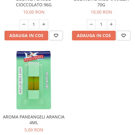
70G
CIOCCOLATO 96G
Bere italiana
10,00 RON
10,00 RON
Vinuri italiene
Bauturi aperitive, alcoolice
Apa italiana
ADAUGA IN COS
ADAUGA IN COS
Sucuri si bauturi racoritoare
Ceai
Panettone cozonac italian,
Pandoro si Balocco
Produse fara gluten
Produse de panificatie
Produse de patiserie
AROMA PANEANGELI ARANCIA
4ML
5,00 RON