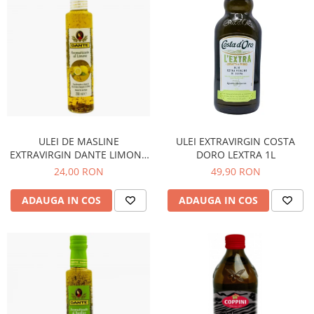
Bere italiana
Vinuri italiene
Bauturi aperitive, alcoolice
Apa italiana
Sucuri si bauturi racoritoare
Ceai
Panettone cozonac italian,
ULEI DE MASLINE
ULEI EXTRAVIRGIN COSTA
Pandoro si Balocco
EXTRAVIRGIN DANTE LIMONE
DORO LEXTRA 1L
Produse fara gluten
250ML
24,00 RON
49,90 RON
Produse de panificatie
ADAUGA IN COS
ADAUGA IN COS
Produse de patiserie