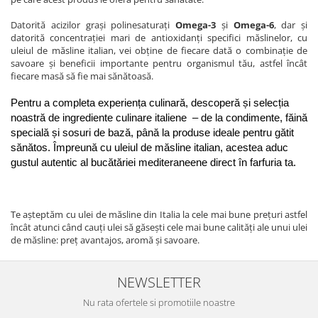
Datorită acizilor graşi polinesaturaţi
Omega-3
şi
Omega-6
, dar şi
datorită concentraţiei mari de antioxidanţi specifici măslinelor, cu
uleiul de măsline italian, vei obţine de fiecare dată o combinaţie de
savoare şi beneficii importante pentru organismul tău, astfel încât
fiecare masă să fie mai sănătoasă.
Pentru a completa experiența culinară, descoperă și selecția 
noastră de
 ingrediente culinare italiene
 – de la condimente, făină 
specială și sosuri de bază, până la produse ideale pentru gătit 
sănătos. Împreună cu uleiul de măsline italian, acestea aduc 
gustul autentic al bucătăriei mediteraneene direct în farfuria ta.
Te așteptăm cu ulei de măsline din Italia la cele mai bune prețuri astfel
încât atunci când cauți ulei să găsești cele mai bune calități ale unui ulei
de măsline: preț avantajos, aromă și savoare.
NEWSLETTER
Nu rata ofertele si promotiile noastre