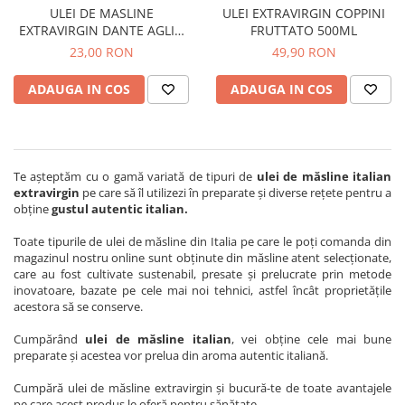
ULEI DE MASLINE
ULEI EXTRAVIRGIN COPPINI
EXTRAVIRGIN DANTE AGLIO
FRUTTATO 500ML
250ML
23,00 RON
49,90 RON
ADAUGA IN COS
ADAUGA IN COS
Te aşteptăm cu o gamă variată de tipuri de
ulei de măsline italian
extravirgin
pe care să îl utilizezi în preparate şi diverse reţete pentru a
obţine
gustul autentic italian.
Toate tipurile de ulei de măsline din Italia pe care le poţi comanda din
magazinul nostru online sunt obţinute din măsline atent selecţionate,
care au fost cultivate sustenabil, presate şi prelucrate prin metode
inovatoare, bazate pe cele mai noi tehnici, astfel încât proprietăţile
acestora să se conserve.
Cumpărând
ulei de măsline italian
, vei obţine cele mai bune
preparate şi acestea vor prelua din aroma autentic italiană.
Cumpără ulei de măsline extravirgin şi bucură-te de toate avantajele
pe care acest produs le oferă pentru sănătate.