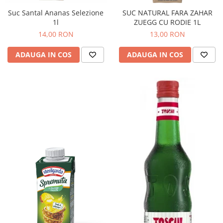
Suc Santal Ananas Selezione
SUC NATURAL FARA ZAHAR
Bere italiana
1l
ZUEGG CU RODIE 1L
Vinuri italiene
14,00 RON
13,00 RON
Bauturi aperitive, alcoolice
Apa italiana
ADAUGA IN COS
ADAUGA IN COS
Sucuri si bauturi racoritoare
Ceai
Panettone cozonac italian,
Pandoro si Balocco
Produse fara gluten
Produse de panificatie
Produse de patiserie