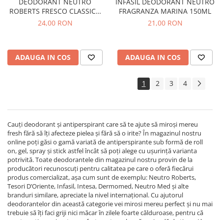
DEODORANT NEUTRO
INFASIL DEODORANT NEUTRO
ROBERTS FRESCO CLASSICO
FRAGRANZA MARINA 150ML
50ML
24,00 RON
21,00 RON
ADAUGA IN COS
ADAUGA IN COS
1
2
3
4
Cauți deodorant și antiperspirant care să te ajute să miroși mereu
fresh fără să îți afecteze pielea și fără să o irite? În magazinul nostru
online poți găsi o gamă variată de antiperspirante sub formă de roll
on, gel, spray și stick astfel încât să poți alege cu ușurință varianta
potrivită. Toate deodorantele din magazinul nostru provin de la
producători recunoscuți pentru calitatea pe care o oferă fiecărui
produs comercializat, așa cum sunt de exemplu: Neutro Roberts,
Tesori D’Oriente, Infasil, Intesa, Dermomed, Neutro Med și alte
branduri similare, apreciate la nivel internațional. Cu ajutorul
deodorantelor din această categorie vei mirosi mereu perfect și nu mai
trebuie să îți faci griji nici măcar în zilele foarte călduroase, pentru că