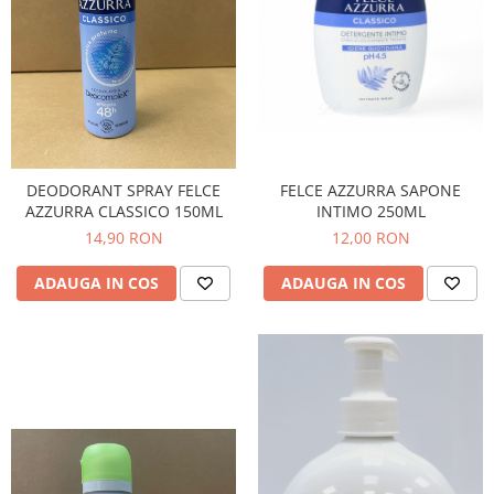
Bere italiana
Vinuri italiene
Bauturi aperitive, alcoolice
Apa italiana
Sucuri si bauturi racoritoare
Ceai
FELCE AZZURRA SAPONE
DEODORANT SPRAY FELCE
Panettone cozonac italian,
INTIMO 250ML
AZZURRA CLASSICO 150ML
Pandoro si Balocco
12,00 RON
14,90 RON
Produse fara gluten
ADAUGA IN COS
ADAUGA IN COS
Produse de panificatie
Produse de patiserie