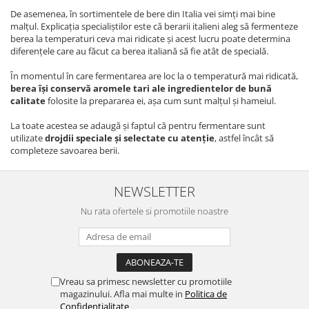
De asemenea, în sortimentele de bere din Italia vei simți mai bine
Bere italiana
malțul. Explicația specialiștilor este că berarii italieni aleg să fermenteze
Vinuri italiene
berea la temperaturi ceva mai ridicate și acest lucru poate determina
diferențele care au făcut ca berea italiană să fie atât de specială.
Bauturi aperitive, alcoolice
Apa italiana
În momentul în care fermentarea are loc la o temperatură mai ridicată,
berea își conservă aromele tari ale ingredientelor de bună
Sucuri si bauturi racoritoare
calitate
folosite la prepararea ei, așa cum sunt malțul și hameiul.
Ceai
La toate acestea se adaugă și faptul că pentru fermentare sunt
Panettone cozonac italian,
utilizate
drojdii speciale și selectate cu atenție
, astfel încât să
Pandoro si Balocco
completeze savoarea berii.
Produse fara gluten
Produse de panificatie
NEWSLETTER
Produse de patiserie
Nu rata ofertele si promotiile noastre
Vreau sa primesc newsletter cu promotiile
magazinului. Afla mai multe in
Politica de
Confidentialitate