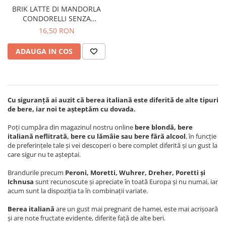
Crapate
Hartie igienica
Geluri de dus pentru Barbati si
Fructe si legume din Italia
BRIK LATTE DI MANDORLA
Femei din Italia
Solutii curatat suprafete baie
CONDORELLI SENZA
Sosuri Italiene
Spumant de baie
ZUCCHERI 500ML
Solutii anticalcar
16,50 RON
Sosuri de rosii si pasta de tomate
Sapun Lichid sau Solid
Igiena casei
Antibacterian Pentru Fata sau
Sosuri paste
ADAUGA IN COS
Solutie curatat geamuri
Maini
Servetele umede, nazale
Produse proaspete
Degresant mobila
Parfumuri Italiene
Blaturi de pizza
Degresant universal
Produse Igiena Dentara
Branzeturi italiene
Parfum, odorizant camera
Cu siguranță ai auzit că berea italiană este diferită de alte tipuri
Pasta de dinti
Mezeluri italiene
de bere, iar noi te așteptăm cu dovada.
Detergenti pardoseli
Periute de Dinti
Dulciuri italiene
Solutii anti insecte
Poți cumpăra din magazinul nostru online
bere blondă, bere
Apa de Gura
Biscuiti italieni
italiană neflitrată, bere cu lămâie sau bere fără alcool
, în funcție
Igiena intima
de preferințele tale și vei descoperi o bere complet diferită și un gust la
Prajituri, napolitane, cornuri
care sigur nu te așteptai.
italiene
Absorbante
Bomboane italiene
Geluri intime
Brandurile precum
Peroni, Moretti, Wuhrer, Dreher, Poretti și
Ichnusa
sunt recunoscute și apreciate în toată Europa și nu numai, iar
Ciocolata italiana
acum sunt la dispoziția ta în combinații variate.
Snacksuri italiene
Berea italiană
are un gust mai pregnant de hamei, este mai acrișoară
Cafea italiana
și are note fructate evidente, diferite față de alte beri.
Bauturi italiene