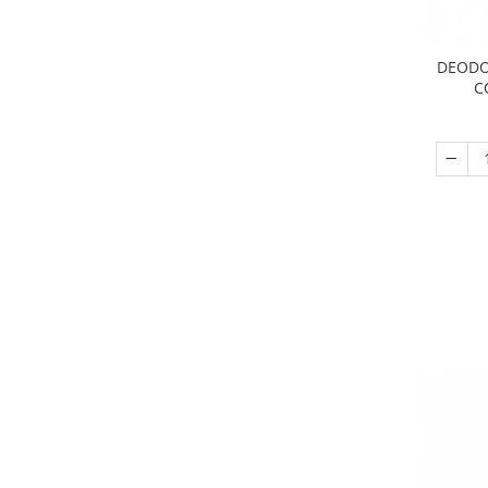
DEODO
C