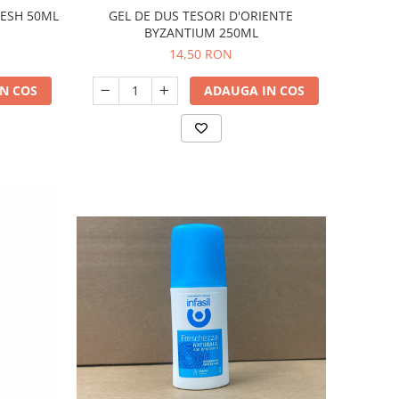
GEL DE DUS TESORI D'ORIENTE
RESH 50ML
BYZANTIUM 250ML
14,50 RON
ADAUGA IN COS
N COS