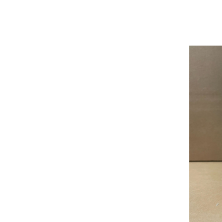
Bere italiana
Vinuri italiene
Bauturi aperitive, alcoolice
Apa italiana
Sucuri si bauturi racoritoare
Ceai
Panettone cozonac italian,
Pandoro si Balocco
Produse fara gluten
Produse de panificatie
Produse de patiserie