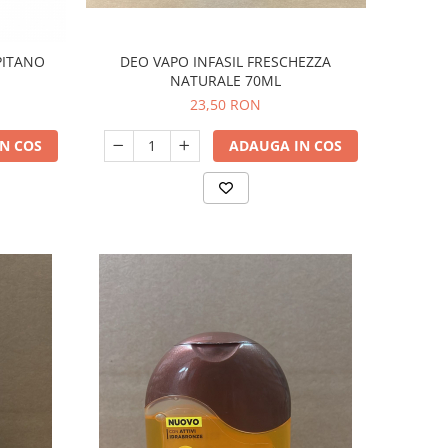
DEO VAPO INFASIL FRESCHEZZA
PITANO
NATURALE 70ML
23,50 RON
ADAUGA IN COS
N COS